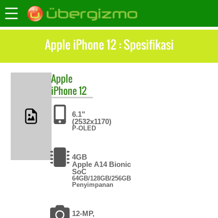
Apple iPhone 12 : Spesifikasi
Apple
iPhone 12
6.1"
(2532x1170)
P-OLED
4GB
Apple A14 Bionic
SoC
64GB/128GB/256GB
Penyimpanan
12-MP,