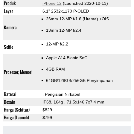
Produk
iPhone 12
(Launched 2020-10-13)
Layar
6.1" 2532x1170 P-OLED
26mm 12-MP f/1.6
(Utama)
+OIS
Kamera
13mm 12-MP f/2.4
12-MP f/2.2
Selfie
Apple A14 Bionic SoC
4GB RAM
Prosesor, Memori
64GB/128GB/256GB Penyimpanan
Baterai
, Pengisian Nirkabel
Desain
IP68, 164g
, 71.5x146.7x7.4 mm
Harga (Sekitar)
$829
Harga (Launch)
$799