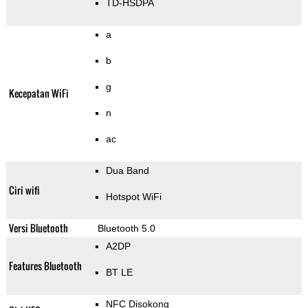
TD-HSDPA
a
b
g
Kecepatan WiFi
n
ac
Dua Band
Ciri wifi
Hotspot WiFi
Versi Bluetooth
Bluetooth 5.0
A2DP
Features Bluetooth
BT LE
NFC Disokong