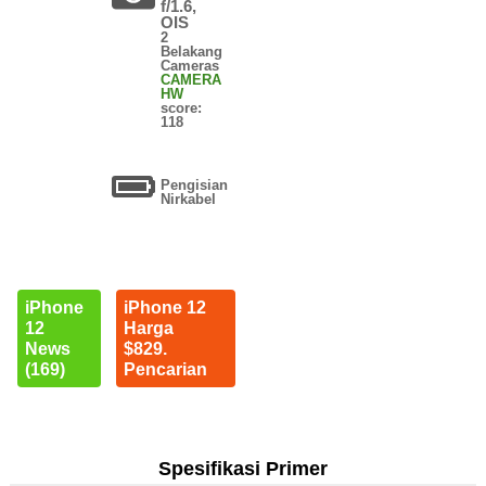
f/1.6,
OIS
2
Belakang
Cameras
CAMERA
HW
score:
118
Pengisian
Nirkabel
iPhone
iPhone 12
12
Harga
News
$829.
(169)
Pencarian
Spesifikasi Primer