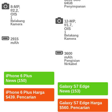
64GB
8-MP,
Penyimpanan
f/2.2,
OIS
1
Belakang
12-MP,
Kamera
f/1.7,
OIS
1
Belakang
2915
Kamera
mAh
3600
mAh
Pengisian
Nirkabel
iPhone 6 Plus
News (150)
Galaxy S7 Edge
News (153)
iPhone 6 Plus Harga
$439. Pencarian
Galaxy S7 Edge Harga
$560. Pencarian