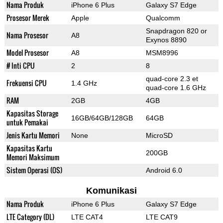
Nama Produk
iPhone 6 Plus
Galaxy S7 Edge
Prosesor Merek
Apple
Qualcomm
Snapdragon 820 or
Nama Prosesor
A8
Exynos 8890
Model Prosesor
A8
MSM8996
# Inti CPU
2
8
quad-core 2.3 et
Frekuensi CPU
1.4 GHz
quad-core 1.6 GHz
RAM
2GB
4GB
Kapasitas Storage
16GB/64GB/128GB
64GB
untuk Pemakai
Jenis Kartu Memori
None
MicroSD
Kapasitas Kartu
200GB
Memori Maksimum
Sistem Operasi (OS)
Android 6.0
Komunikasi
Nama Produk
iPhone 6 Plus
Galaxy S7 Edge
LTE Category (DL)
LTE CAT4
LTE CAT9