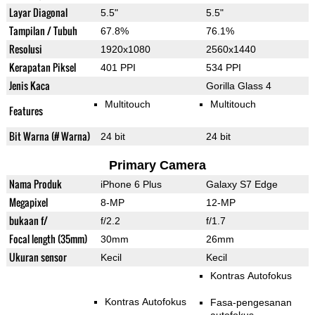
Layar Diagonal
5.5"
5.5"
Tampilan / Tubuh
67.8%
76.1%
Resolusi
1920x1080
2560x1440
Kerapatan Piksel
401 PPI
534 PPI
Jenis Kaca
Gorilla Glass 4
Multitouch
Multitouch
Features
Bit Warna (# Warna)
24 bit
24 bit
Primary Camera
Nama Produk
iPhone 6 Plus
Galaxy S7 Edge
Megapixel
8-MP
12-MP
bukaan f/
f/2.2
f/1.7
Focal length (35mm)
30mm
26mm
Ukuran sensor
Kecil
Kecil
Kontras Autofokus
Kontras Autofokus
Fasa-pengesanan