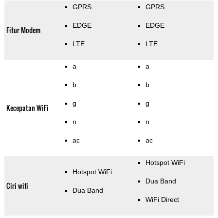
GPRS
GPRS
EDGE
EDGE
Fitur Modem
LTE
LTE
a
a
b
b
g
g
Kecepatan WiFi
n
n
ac
ac
Hotspot WiFi
Hotspot WiFi
Dua Band
Ciri wifi
Dua Band
WiFi Direct