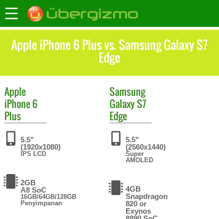
Apple iPhone 6 Plus vs. Samsung Galaxy S7
Edge
Apple
Samsung
iPhone 6
Galaxy S7
Plus
Edge
5.5"
5.5"
(1920x1080)
(2560x1440)
IPS LCD
Super
AMOLED
2GB
4GB
A8 SoC
Snapdragon
16GB/64GB/128GB
Penyimpanan
820 or
Exynos
8890 SoC