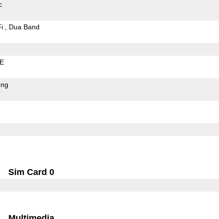
c
Fi
Dua Band
LE
ong
Sim Card 0
Multimedia