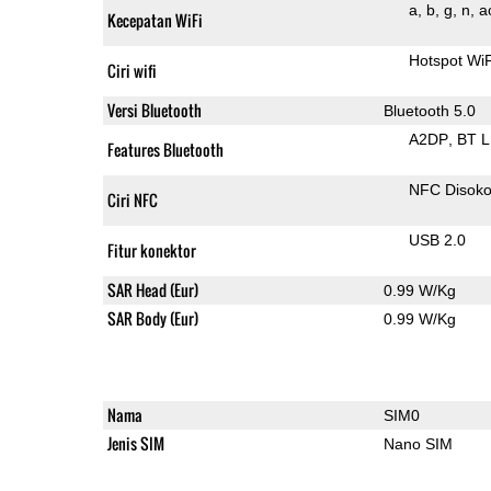
a
b
g
n
a
Kecepatan WiFi
Hotspot Wi
Ciri wifi
Versi Bluetooth
Bluetooth 5.0
A2DP
BT 
Features Bluetooth
NFC Disok
Ciri NFC
USB 2.0
Fitur konektor
SAR Head (Eur)
0.99 W/Kg
SAR Body (Eur)
0.99 W/Kg
Nama
SIM0
Jenis SIM
Nano SIM