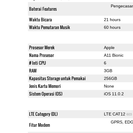
Pengecasa
Baterai Features
Waktu Bicara
21 hours
Waktu Pemutaran Musik
60 hours
Prosesor Merek
Apple
Nama Prosesor
A11 Bionic
# Inti CPU
6
RAM
3GB
Kapasitas Storage untuk Pemakai
256GB
Jenis Kartu Memori
None
Sistem Operasi (OS)
iOS 11.0.2
LTE Category (DL)
LTE CAT12
603
GPRS
ED
Fitur Modem