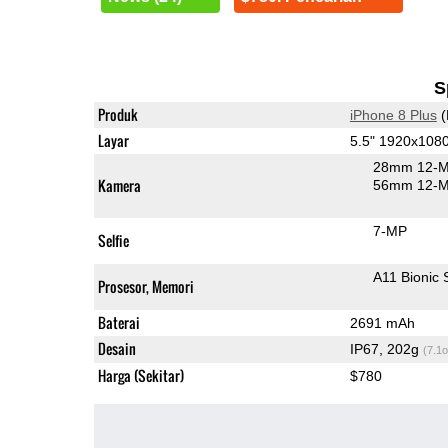
S
Produk
iPhone 8 Plus
(
Layar
5.5" 1920x108
28mm 12-M
Kamera
56mm 12-MP
7-MP
Selfie
A11 Bionic
Prosesor, Memori
Baterai
2691 mAh
Desain
IP67, 202g
(7.1o
Harga (Sekitar)
$780