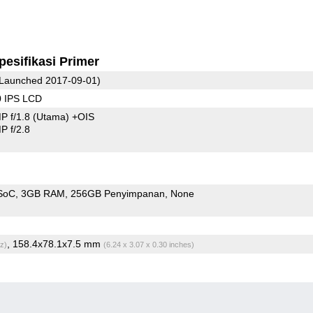
pesifikasi Primer
Launched 2017-09-01)
0 IPS LCD
P f/1.8
(Utama)
+OIS
 f/2.8
 SoC
3GB RAM
256GB Penyimpanan
None
, 158.4x78.1x7.5 mm
z)
(6.24 x 3.07 x 0.30 inches)