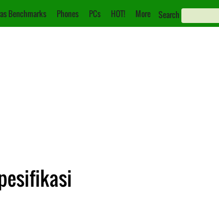
as Benchmarks
Phones
PCs
HOT!
More
Search
pesifikasi