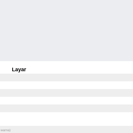
Layar
 warna)