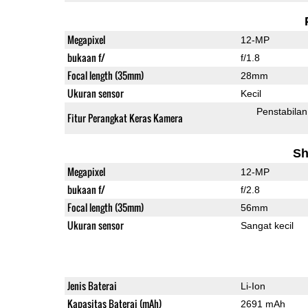
Megapixel
12-MP
bukaan f/
f/1.8
Focal length (35mm)
28mm
Ukuran sensor
Kecil
Penstabilan
Fitur Perangkat Keras Kamera
Sh
Megapixel
12-MP
bukaan f/
f/2.8
Focal length (35mm)
56mm
Ukuran sensor
Sangat kecil
Jenis Baterai
Li-Ion
Kapasitas Baterai (mAh)
2691 mAh