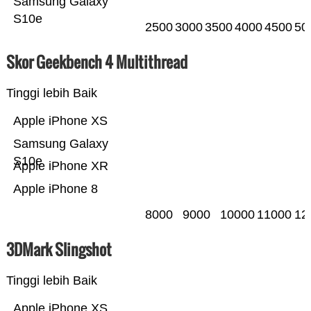
Samsung Galaxy
S10e
2500
3000
3500
4000
4500
50
Skor Geekbench 4 Multithread
Tinggi lebih Baik
Apple iPhone XS
Samsung Galaxy
S10e
Apple iPhone XR
Apple iPhone 8
8000
9000
10000
11000
12
3DMark Slingshot
Tinggi lebih Baik
Apple iPhone XS