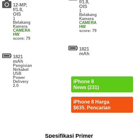
f/1.8,
12-MP,
OIS
f/1.8,
1
OIS
Belakang
1
Kamera
Belakang
CAMERA
Kamera
HW
CAMERA
score: 79
HW
score: 79
1821
mAh
1821
mAh
Pengisian
Nirkabel
USB
Power
iPhone 8
Delivery
2.0
News (231)
iPhone 8 Harga
$635. Pencarian
Spesifikasi Primer