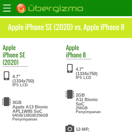
Apple iPhone SE (2020) vs. Apple iPhone 8
Apple
Apple
iPhone SE
iPhone 8
(2020)
4.7"
(1334x750)
4.7"
IPS LCD
(1334x750)
IPS LCD
2GB
A11 Bionic
3GB
SoC
Apple A13 Bionic
256GB
APL1W85 SoC
Penyimpanan
64GB/128GB/256GB
Penyimpanan
12-MP,