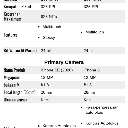
Kerapatan Piksel
326 PPI
326 PPI
Kecerahan
625 NITs
Maksimum
Multitouch
Multitouch
Features
Glossy
Bit Warna (# Warna)
24 bit
24 bit
Primary Camera
Nama Produk
iPhone SE (2020)
iPhone 8
Megapixel
12-MP
12-MP
bukaan f/
f/1.8
f/1.8
Focal length (35mm)
28mm
28mm
Ukuran sensor
Kecil
Kecil
Fasa-pengesanan
autofokus
Kontras Autofokus
Kontras Autofokus