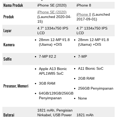
Nama Produk
iPhone SE (2020)
iPhone 8
iPhone SE (2020)
iPhone 8
(Launched
Produk
(Launched 2020-04-
2017-09-01)
15)
4.7" 1334x750 IPS
4.7" 1334x750 IPS
Layar
LCD
LCD
28mm 12-MP f/1.8
28mm 12-MP f/1.8
Kamera
(Utama)
+OIS
(Utama)
+OIS
7-MP f/2.2
7-MP
Selfie
A11 Bionic SoC
Apple A13 Bionic
APL1W85 SoC
2GB RAM
3GB RAM
Prosesor, Memori
256GB Penyimpanan
64GB/128GB/256GB
Penyimpanan
None
1821 mAh, Pengisian
Baterai
Nirkabel, USB Power
1821 mAh