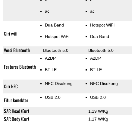
ac
ac
Dua Band
Hotspot WiFi
Ciri wifi
Hotspot WiFi
Dua Band
Versi Bluetooth
Bluetooth 5.0
Bluetooth 5.0
A2DP
A2DP
Features Bluetooth
BT LE
BT LE
NFC Disokong
NFC Disokong
Ciri NFC
USB 2.0
USB 2.0
Fitur konektor
SAR Head (Eur)
1.19 W/Kg
SAR Body (Eur)
1.17 W/Kg