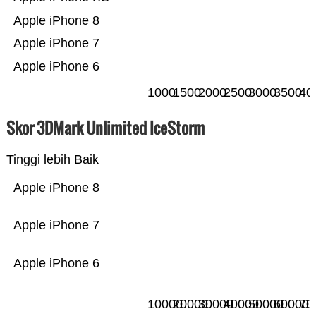
Apple iPhone 8
Apple iPhone 7
Apple iPhone 6
1000
1500
2000
2500
3000
3500
40
Skor 3DMark Unlimited IceStorm
Tinggi lebih Baik
Apple iPhone 8
Apple iPhone 7
Apple iPhone 6
10000
20000
30000
40000
50000
60000
70