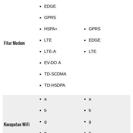
EDGE
GPRS
HSPA+
GPRS
LTE
EDGE
Fitur Modem
LTE-A
LTE
EV-DO A
TD-SCDMA
TD-HSDPA
a
a
b
b
g
g
Kecepatan WiFi
n
n