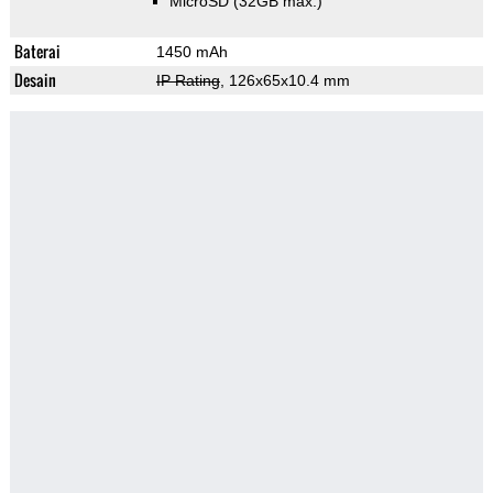
MicroSD (32GB max.)
Baterai
1450 mAh
Desain
IP Rating
, 126x65x10.4 mm