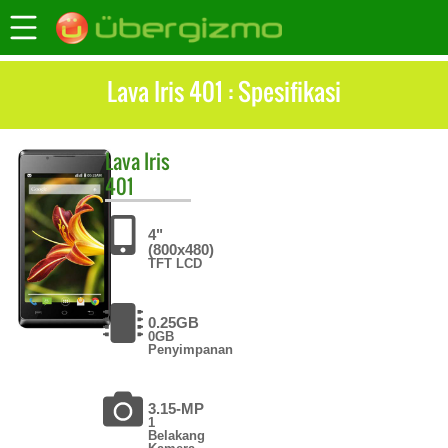
Lava Iris 401 : Spesifikasi
Lava
Iris
401
4"
(800x480)
TFT LCD
0.25GB
0GB
Penyimpanan
3.15-MP
1
Belakang