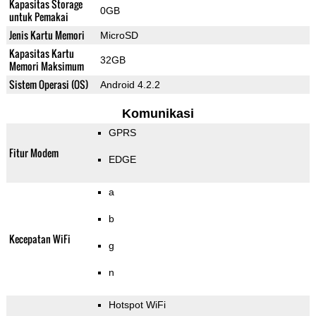
Kapasitas Storage
0GB
untuk Pemakai
Jenis Kartu Memori
MicroSD
Kapasitas Kartu
32GB
Memori Maksimum
Sistem Operasi (OS)
Android 4.2.2
Komunikasi
GPRS
Fitur Modem
EDGE
a
b
Kecepatan WiFi
g
n
Hotspot WiFi