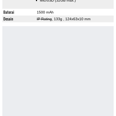
MicroSD (32GB max.)
Baterai
1500 mAh
Desain
IP Rating
, 133g
, 124x63x10 mm