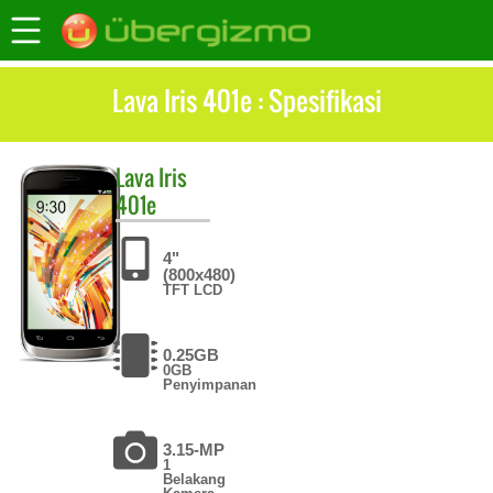
Lava Iris 401e : Spesifikasi
Lava
Iris
401e
4"
(800x480)
TFT LCD
0.25GB
0GB
Penyimpanan
3.15-MP
1
Belakang