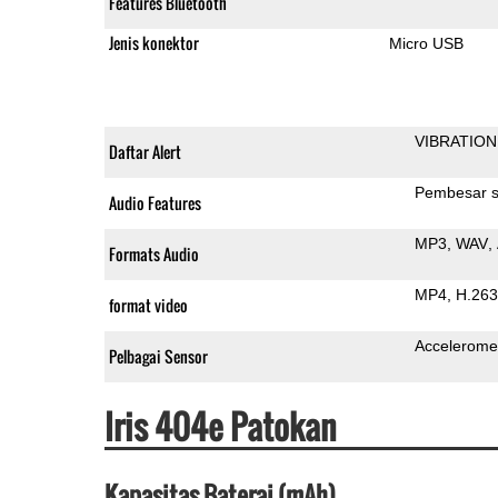
Features Bluetooth
Jenis konektor
Micro USB
VIBRATION
Daftar Alert
Pembesar s
Audio Features
MP3
WAV
Formats Audio
MP4
H.263
format video
Accelerome
Pelbagai Sensor
Iris 404e Patokan
Kapasitas Baterai (mAh)