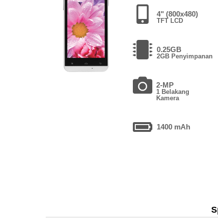
4" (800x480)
TFT LCD
0.25GB
2GB Penyimpanan
2-MP
1 Belakang
Kamera
1400 mAh
S