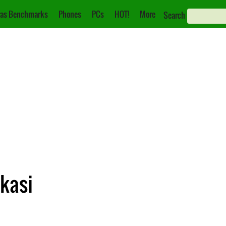
as Benchmarks
Phones
PCs
HOT!
More
Search
ikasi