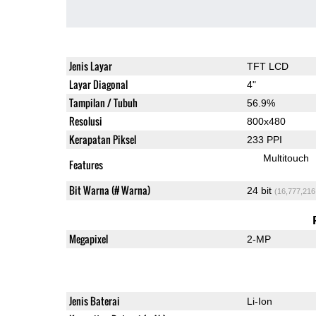
Jenis Layar
TFT LCD
Layar Diagonal
4"
Tampilan / Tubuh
56.9%
Resolusi
800x480
Kerapatan Piksel
233 PPI
Multitouch
Features
Bit Warna (# Warna)
24 bit
(16,777,216
Megapixel
2-MP
Jenis Baterai
Li-Ion