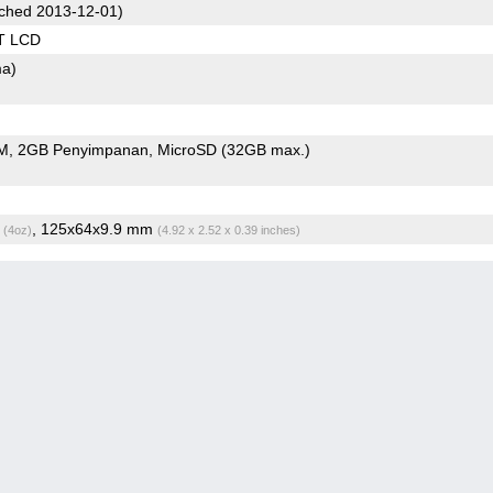
ched 2013-12-01)
T LCD
ma)
M
2GB Penyimpanan
MicroSD (32GB max.)
g
, 125x64x9.9 mm
(4oz)
(4.92 x 2.52 x 0.39 inches)