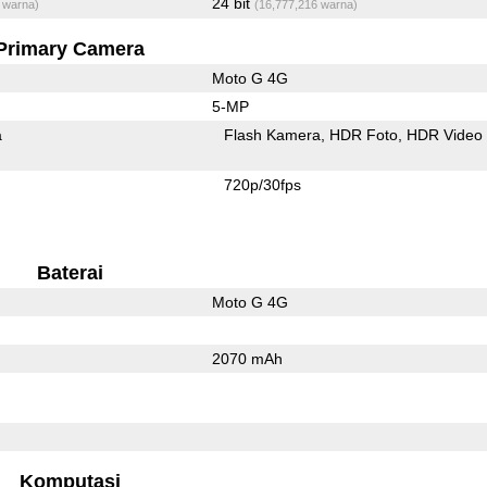
24 bit
 warna)
(16,777,216 warna)
Primary Camera
Moto G 4G
5-MP
a
Flash Kamera
HDR Foto
HDR Video
720p/30fps
Baterai
Moto G 4G
2070 mAh
l
Komputasi