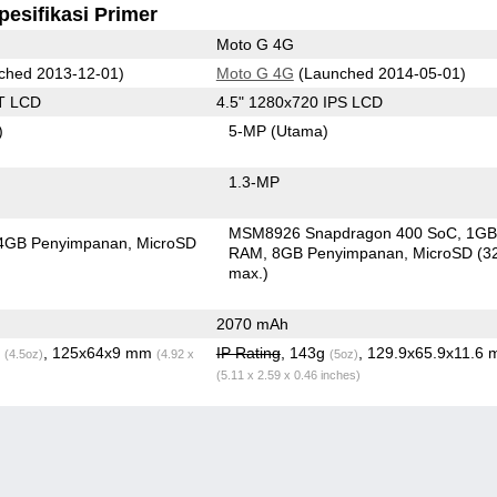
pesifikasi Primer
Moto G 4G
ched 2013-12-01)
Moto G 4G
(Launched 2014-05-01)
T LCD
4.5" 1280x720 IPS LCD
)
5-MP
(Utama)
1.3-MP
MSM8926 Snapdragon 400 SoC
1G
4GB Penyimpanan
MicroSD
RAM
8GB Penyimpanan
MicroSD (
max.)
2070 mAh
g
, 125x64x9 mm
IP Rating
, 143g
, 129.9x65.9x11.6
(4.5oz)
(4.92 x
(5oz)
(5.11 x 2.59 x 0.46 inches)