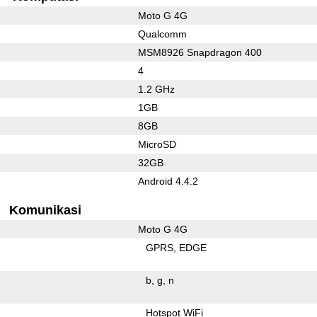
Moto G 4G
Qualcomm
MSM8926 Snapdragon 400
4
1.2 GHz
1GB
8GB
MicroSD
32GB
Android 4.4.2
Komunikasi
Moto G 4G
GPRS
EDGE
b
g
n
Hotspot WiFi