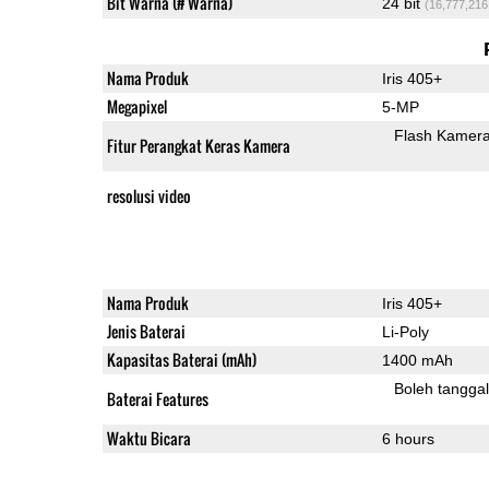
Bit Warna (# Warna)
24 bit
(16,777,216
Nama Produk
Iris 405+
Megapixel
5-MP
Flash Kamer
Fitur Perangkat Keras Kamera
resolusi video
Nama Produk
Iris 405+
Jenis Baterai
Li-Poly
Kapasitas Baterai (mAh)
1400 mAh
Boleh tangga
Baterai Features
Waktu Bicara
6 hours