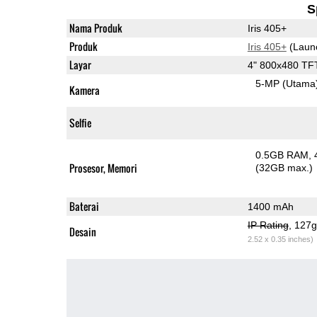
S
Nama Produk
Iris 405+
Produk
Iris 405+
(Laun
Layar
4" 800x480 TF
5-MP
(Utama
Kamera
Selfie
0.5GB RAM
Prosesor, Memori
(32GB max.)
Baterai
1400 mAh
IP Rating
, 127
Desain
2.52 x 0.35 inches)