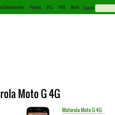
as Benchmarks
Phones
PCs
HOT!
More
Search
orola Moto G 4G
Motorola
Moto G 4G