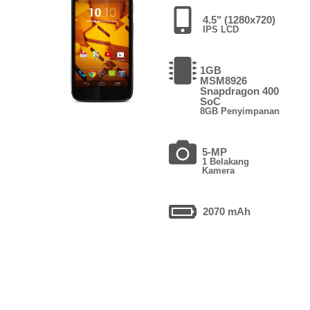
4.5" (1280x720)
IPS LCD
1GB
MSM8926
Snapdragon 400
SoC
8GB Penyimpanan
5-MP
1 Belakang
Kamera
2070 mAh