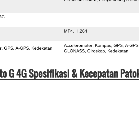
AC
MP4
H.264
Accelerometer
Kompas
GPS
A-GPS
r
GPS
A-GPS
Kedekatan
GLONASS
Giroskop
Kedekatan
oto G 4G Spesifikasi & Kecepatan Pato