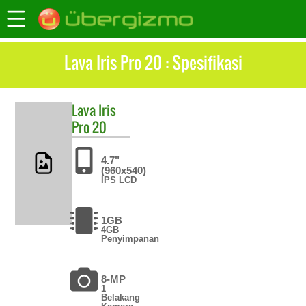
Lava Iris Pro 20 : Spesifikasi
Lava
Iris
Pro 20
4.7"
(960x540)
IPS LCD
1GB
4GB
Penyimpanan
8-MP
1
Belakang