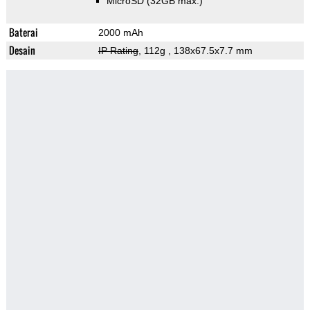
MicroSD (32GB max.)
Baterai
2000 mAh
Desain
IP Rating
, 112g
, 138x67.5x7.7 mm