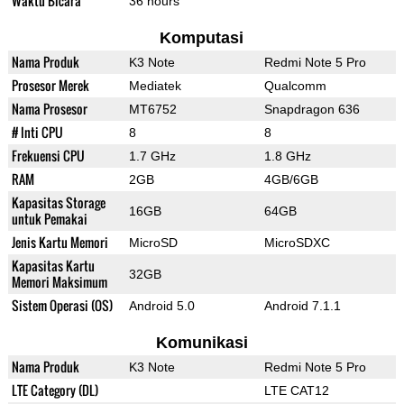
Waktu Bicara
36 hours
Komputasi
Nama Produk
K3 Note
Redmi Note 5 Pro
Prosesor Merek
Mediatek
Qualcomm
Nama Prosesor
MT6752
Snapdragon 636
# Inti CPU
8
8
Frekuensi CPU
1.7 GHz
1.8 GHz
RAM
2GB
4GB/6GB
Kapasitas Storage
16GB
64GB
untuk Pemakai
Jenis Kartu Memori
MicroSD
MicroSDXC
Kapasitas Kartu
32GB
Memori Maksimum
Sistem Operasi (OS)
Android 5.0
Android 7.1.1
Komunikasi
Nama Produk
K3 Note
Redmi Note 5 Pro
LTE Category (DL)
LTE CAT12