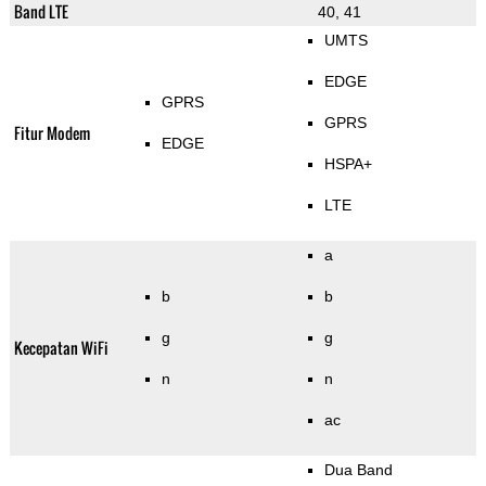
Band LTE
40, 41
UMTS
EDGE
GPRS
GPRS
Fitur Modem
EDGE
HSPA+
LTE
a
b
b
g
g
Kecepatan WiFi
n
n
ac
Dua Band