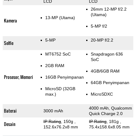
LCD
LCD
26mm 12-MP f/2.2
(Utama)
13-MP
(Utama)
Kamera
5-MP f/2
5-MP
20-MP f/2.2
Selfie
MT6752 SoC
Snapdragon 636
SoC
2GB RAM
4GB/6GB RAM
Prosesor, Memori
16GB Penyimpanan
64GB Penyimpanan
MicroSD (32GB
max.)
MicroSDXC
4000 mAh, Qualcomm
Baterai
3000 mAh
Quick Charge 2.0
IP Rating
, 150g
,
IP Rating
, 181g
,
Desain
152.6x76.2x8 mm
75.4x158.6x8.05 mm