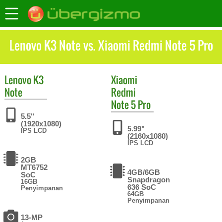
Lenovo K3 Note vs. Xiaomi Redmi Note 5 Pro
Lenovo
K3
Xiaomi
Note
Redmi
Note 5 Pro
5.5"
(1920x1080)
5.99"
IPS LCD
(2160x1080)
IPS LCD
2GB
MT6752
4GB/6GB
SoC
Snapdragon
16GB
636 SoC
Penyimpanan
64GB
Penyimpanan
13-MP