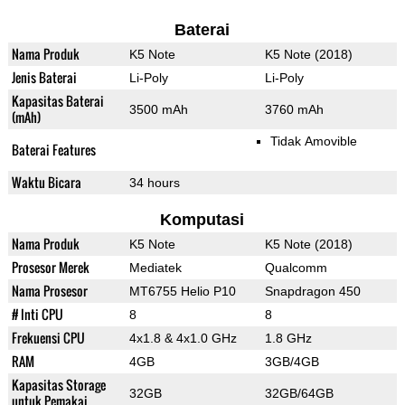
Baterai
Nama Produk
K5 Note
K5 Note (2018)
Jenis Baterai
Li-Poly
Li-Poly
Kapasitas Baterai
3500 mAh
3760 mAh
(mAh)
Tidak Amovible
Baterai Features
Waktu Bicara
34 hours
Komputasi
Nama Produk
K5 Note
K5 Note (2018)
Prosesor Merek
Mediatek
Qualcomm
Nama Prosesor
MT6755 Helio P10
Snapdragon 450
# Inti CPU
8
8
Frekuensi CPU
4x1.8 & 4x1.0 GHz
1.8 GHz
RAM
4GB
3GB/4GB
Kapasitas Storage
32GB
32GB/64GB
untuk Pemakai