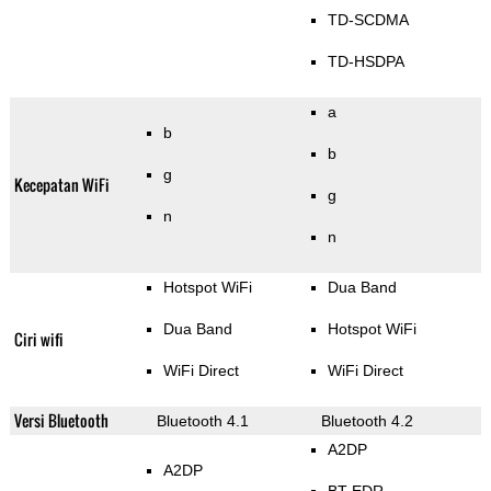
TD-SCDMA
TD-HSDPA
a
b
b
g
Kecepatan WiFi
g
n
n
Hotspot WiFi
Dua Band
Dua Band
Hotspot WiFi
Ciri wifi
WiFi Direct
WiFi Direct
Versi Bluetooth
Bluetooth 4.1
Bluetooth 4.2
A2DP
A2DP