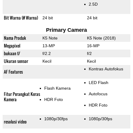
2.5D
Bit Warna (# Warna)
24 bit
24 bit
Primary Camera
Nama Produk
K5 Note
K5 Note (2018)
Megapixel
13-MP
16-MP
bukaan f/
f/2.2
f/2
Ukuran sensor
Kecil
Kecil
Kontras Autofokus
AF Features
LED Flash
Flash Kamera
Fitur Perangkat Keras
Autofocus
Kamera
HDR Foto
HDR Foto
1080p/30fps
1080p/30fps
resolusi video