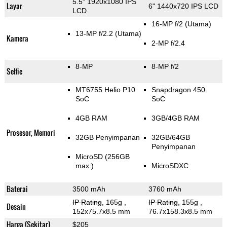
5.5" 1920x1080 IPS
Layar
6" 1440x720 IPS LCD
LCD
16-MP f/2
(Utama)
13-MP f/2.2
(Utama)
Kamera
2-MP f/2.4
8-MP
8-MP f/2
Selfie
MT6755 Helio P10
Snapdragon 450
SoC
SoC
4GB RAM
3GB/4GB RAM
Prosesor, Memori
32GB Penyimpanan
32GB/64GB
Penyimpanan
MicroSD (256GB
max.)
MicroSDXC
Baterai
3500 mAh
3760 mAh
IP Rating
, 165g
,
IP Rating
, 155g
,
Desain
152x75.7x8.5 mm
76.7x158.3x8.5 mm
Harga (Sekitar)
$205