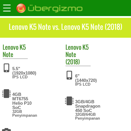
Lenovo K5 Note vs. Lenovo K5 Note (2018)
Lenovo
K5
Lenovo
K5
Note
Note
(2018)
5.5"
(1920x1080)
6"
IPS LCD
(1440x720)
IPS LCD
4GB
MT6755
3GB/4GB
Helio P10
Snapdragon
SoC
450 SoC
32GB
32GB/64GB
Penyimpanan
Penyimpanan