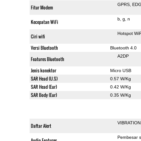
GPRS
ED
Fitur Modem
b
g
n
Kecepatan WiFi
Hotspot Wi
Ciri wifi
Versi Bluetooth
Bluetooth 4.0
A2DP
Features Bluetooth
Jenis konektor
Micro USB
SAR Head (U.S)
0.57 W/Kg
SAR Head (Eur)
0.42 W/Kg
SAR Body (Eur)
0.35 W/Kg
VIBRATION
Daftar Alert
Pembesar s
Audio Features