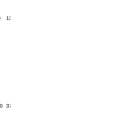
0
13250
0
3700