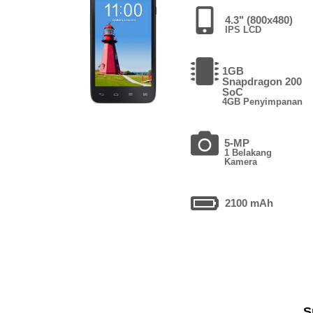
4.3" (800x480)
IPS LCD
1GB
Snapdragon 200
SoC
4GB Penyimpanan
5-MP
1 Belakang
Kamera
2100 mAh
S