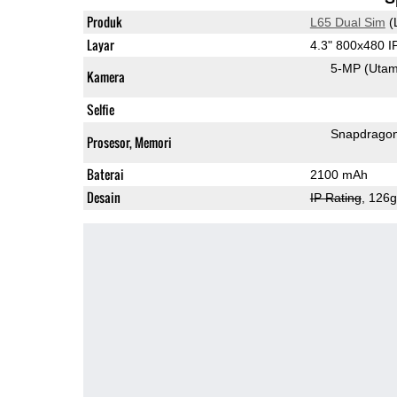
Produk
L65 Dual Sim
(
Layar
4.3" 800x480 
5-MP
(Uta
Kamera
Selfie
Snapdrago
Prosesor, Memori
Baterai
2100 mAh
Desain
IP Rating
, 126