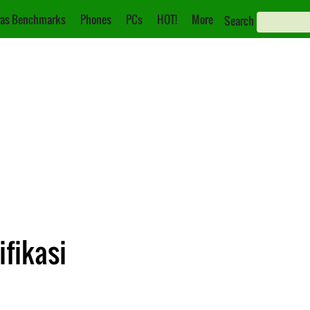
as Benchmarks
Phones
PCs
HOT!
More
Search
ifikasi