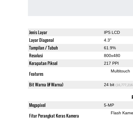
Jenis Layar
IPS LCD
Layar Diagonal
4.3"
Tampilan / Tubuh
61.9%
Resolusi
800x480
Kerapatan Piksel
217 PPI
Multitouch
Features
Bit Warna (# Warna)
24 bit
(16,777,216
Megapixel
5-MP
Flash Kame
Fitur Perangkat Keras Kamera