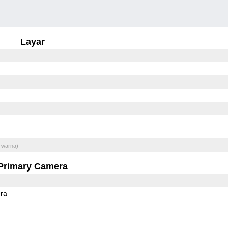
Layar
 warna)
Primary Camera
ra