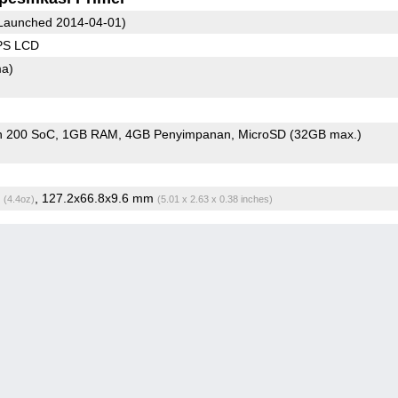
Launched 2014-04-01)
IPS LCD
ma)
n 200 SoC
1GB RAM
4GB Penyimpanan
MicroSD (32GB max.)
g
, 127.2x66.8x9.6 mm
(4.4oz)
(5.01 x 2.63 x 0.38 inches)