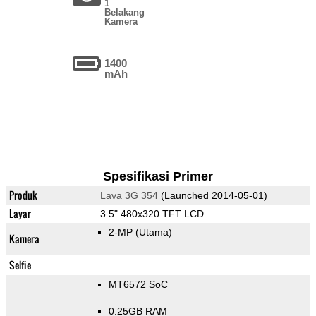
1
Belakang
Kamera
1400
mAh
Spesifikasi Primer
Produk
Lava 3G 354
(Launched 2014-05-01)
Layar
3.5" 480x320 TFT LCD
2-MP
(Utama)
Kamera
Selfie
MT6572 SoC
0.25GB RAM