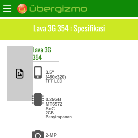
Lava 3G 354 : Spesifikasi
Lava
3G
354
3.5"
(480x320)
TFT LCD
0.25GB
MT6572
SoC
2GB
Penyimpanan
2-MP