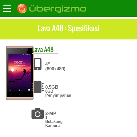
Lava A48 : Spesifikasi
Lava
A48
4"
(800x480)
0.5GB
8GB
Penyimpanan
2-MP
1
Belakang
Kamera