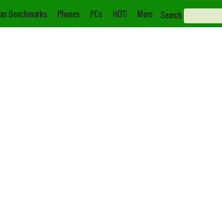
as Benchmarks
Phones
PCs
HOT!
More
Search