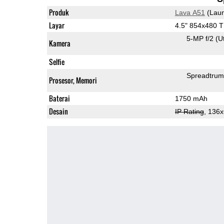
Produk
Lava A51
(Laun
Layar
4.5" 854x480 
5-MP f/2
(U
Kamera
Selfie
Spreadtru
Prosesor, Memori
Baterai
1750 mAh
Desain
IP Rating
, 136