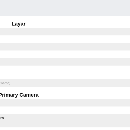
Layar
 warna)
Primary Camera
ra