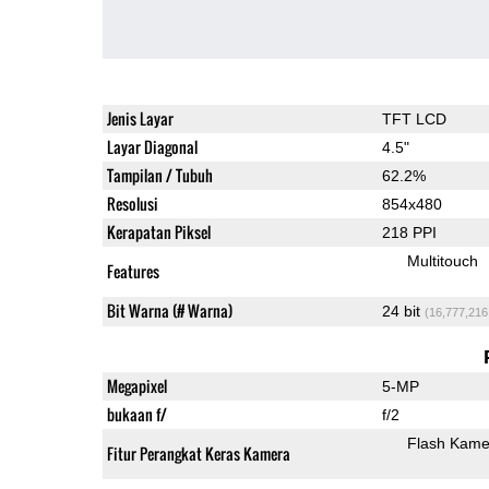
Jenis Layar
TFT LCD
Layar Diagonal
4.5"
Tampilan / Tubuh
62.2%
Resolusi
854x480
Kerapatan Piksel
218 PPI
Multitouch
Features
Bit Warna (# Warna)
24 bit
(16,777,216
Megapixel
5-MP
bukaan f/
f/2
Flash Kame
Fitur Perangkat Keras Kamera