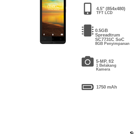
4.5" (854x480)
TFT LCD
0.5GB
Spreadtrum
SC7731C SoC
8GB Penyimpanan
5-MP, f/2
1 Belakang
Kamera
1750 mAh
S