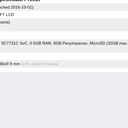
ched 2016-10-01)
TFT LCD
tama)
m SC7731C SoC
0.5GB RAM
8GB Penyimpanan
MicroSD (32GB max.
x66x9.9 mm
(5.35 x 2.60 x 0.39 inches)