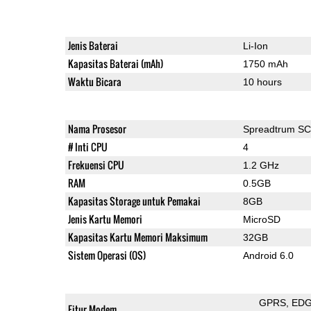
Jenis Baterai
Li-Ion
Kapasitas Baterai (mAh)
1750 mAh
Waktu Bicara
10 hours
Nama Prosesor
Spreadtrum S
# Inti CPU
4
Frekuensi CPU
1.2 GHz
RAM
0.5GB
Kapasitas Storage untuk Pemakai
8GB
Jenis Kartu Memori
MicroSD
Kapasitas Kartu Memori Maksimum
32GB
Sistem Operasi (OS)
Android 6.0
GPRS
ED
Fitur Modem