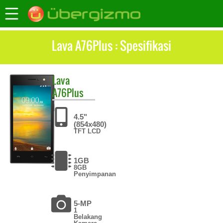
Lava A76Plus : Spesifikasi
Lava
A76Plus
4.5"
(854x480)
TFT LCD
1GB
8GB
Penyimpanan
5-MP
1
Belakang