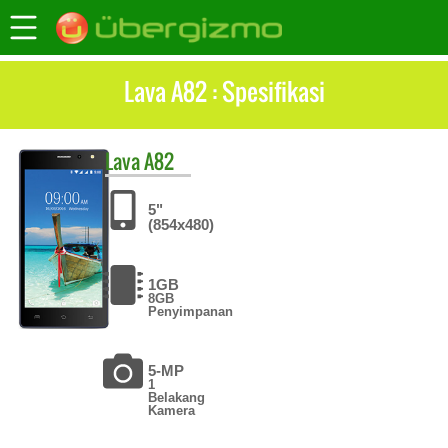
Lava A82 : Spesifikasi
Lava
A82
5"
(854x480)
1GB
8GB
Penyimpanan
5-MP
1
Belakang
Kamera