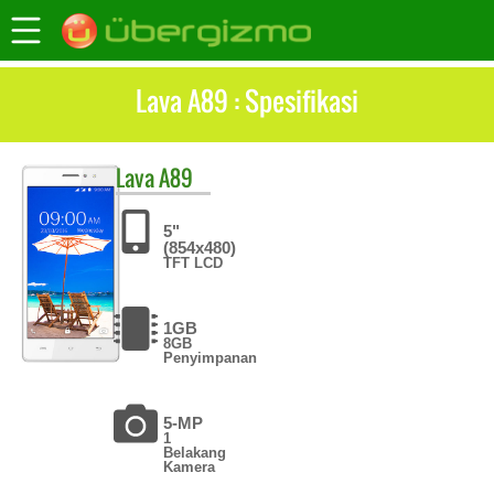
Lava A89 : Spesifikasi
Lava
A89
5"
(854x480)
TFT LCD
1GB
8GB
Penyimpanan
5-MP
1
Belakang
Kamera