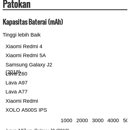
Patokan
Kapasitas Baterai (mAh)
Tinggi lebih Baik
Xiaomi Redmi 4
Xiaomi Redmi 5A
Samsung Galaxy J2
(2018)
Lava Z60
Lava A97
Lava A77
Xiaomi Redmi
XOLO A500S IPS
1000
2000
3000
4000
50