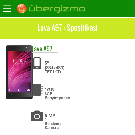
Lava A97 : Spesifikasi
Lava
A97
5"
(854x480)
TFT LCD
1GB
8GB
Penyimpanan
5-MP
1
Belakang
Kamera