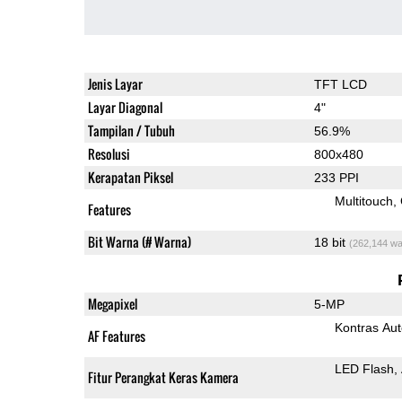
Jenis Layar
TFT LCD
Layar Diagonal
4"
Tampilan / Tubuh
56.9%
Resolusi
800x480
Kerapatan Piksel
233 PPI
Multitouch
Features
Bit Warna (# Warna)
18 bit
(262,144 wa
Megapixel
5-MP
Kontras Aut
AF Features
LED Flash
Fitur Perangkat Keras Kamera