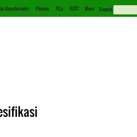
as Benchmarks
Phones
PCs
HOT!
More
Search
esifikasi