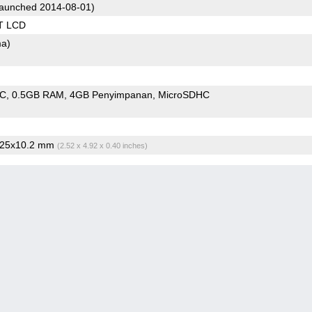
aunched 2014-08-01)
T LCD
ma)
oC
0.5GB RAM
4GB Penyimpanan
MicroSDHC
125x10.2 mm
(2.52 x 4.92 x 0.40 inches)