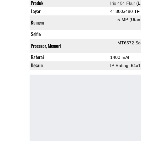
Produk
Iris 404 Flair
(L
Layar
4" 800x480 TF
5-MP
(Uta
Kamera
Selfie
MT6572 S
Prosesor, Memori
Baterai
1400 mAh
Desain
IP Rating
, 64x