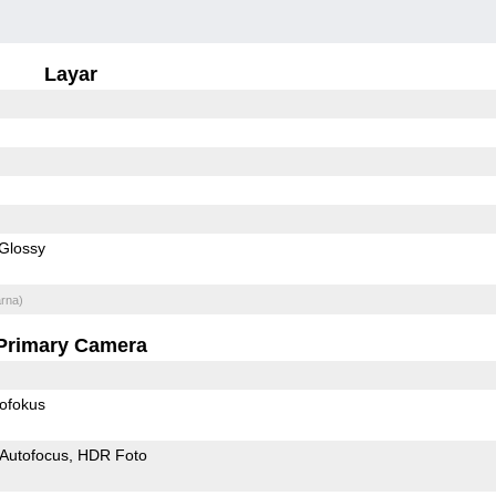
Layar
Glossy
rna)
Primary Camera
ofokus
Autofocus
HDR Foto