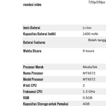
720p/25fps
resolusi video
Jenis Baterai
Li-Ion
Kapasitas Baterai (mAh)
1400 mAh
Boleh tangg
Baterai Features
Waktu Bicara
9 hours
Prosesor Merek
MediaTek
Nama Prosesor
MT6572
Model Prosesor
MT6572
# Inti CPU
2
Frekuensi CPU
1.3 GHz
RAM
0.5GB
Kapasitas Storage untuk Pemakai
4GB