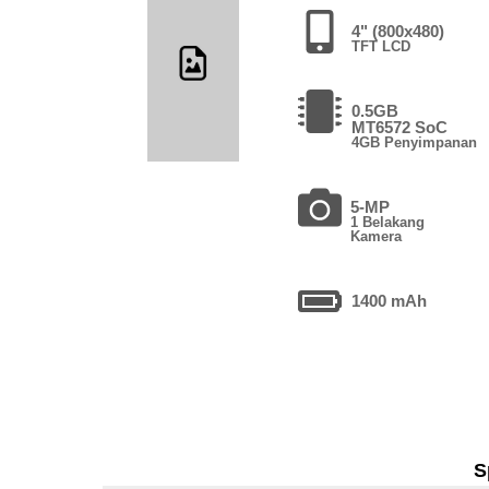
4" (800x480)
TFT LCD
0.5GB
MT6572 SoC
4GB Penyimpanan
5-MP
1 Belakang
Kamera
1400 mAh
S