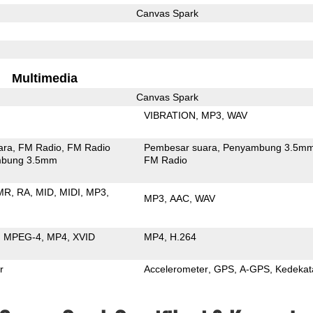
Canvas Spark
Multimedia
Canvas Spark
VIBRATION
MP3
WAV
ara
FM Radio
FM Radio
Pembesar suara
Penyambung 3.5m
bung 3.5mm
FM Radio
MR
RA
MID
MIDI
MP3
MP3
AAC
WAV
MPEG-4
MP4
XVID
MP4
H.264
r
Accelerometer
GPS
A-GPS
Kedekat