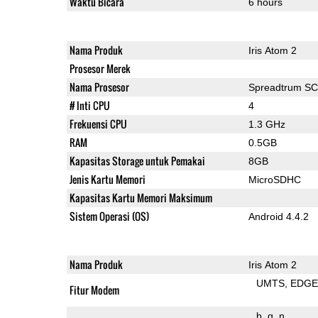
Waktu Bicara
6 hours
Nama Produk
Iris Atom 2
Prosesor Merek
Nama Prosesor
Spreadtrum S
# Inti CPU
4
Frekuensi CPU
1.3 GHz
RAM
0.5GB
Kapasitas Storage untuk Pemakai
8GB
Jenis Kartu Memori
MicroSDHC
Kapasitas Kartu Memori Maksimum
Sistem Operasi (OS)
Android 4.4.2
Nama Produk
Iris Atom 2
UMTS
EDG
Fitur Modem
b
g
n