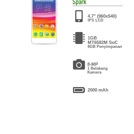
Spark
4.7" (960x540)
IPS LCD
1GB
MT6582M SoC
8GB Penyimpanan
8-MP
1 Belakang
Kamera
2000 mAh