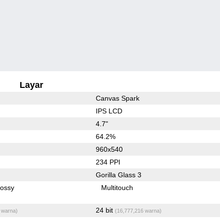
Layar
Canvas Spark
IPS LCD
4.7"
64.2%
960x540
234 PPI
Gorilla Glass 3
lossy
Multitouch
24 bit
 warna)
(16,777,216 warna)