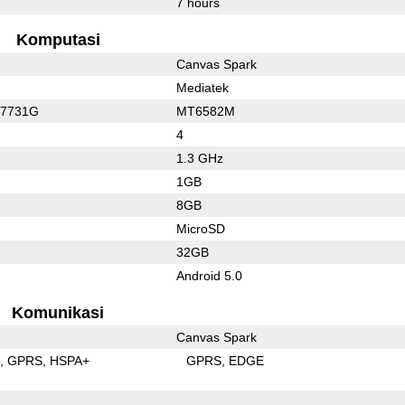
7 hours
Komputasi
Canvas Spark
Mediatek
C7731G
MT6582M
4
1.3 GHz
1GB
8GB
MicroSD
32GB
Android 5.0
Komunikasi
Canvas Spark
E
GPRS
HSPA+
GPRS
EDGE