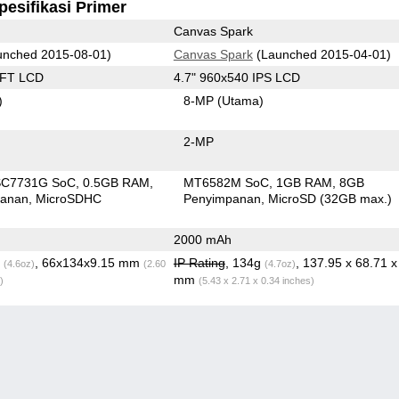
pesifikasi Primer
Canvas Spark
nched 2015-08-01)
Canvas Spark
(Launched 2015-04-01)
TFT LCD
4.7" 960x540 IPS LCD
)
8-MP
(Utama)
2-MP
SC7731G SoC
0.5GB RAM
MT6582M SoC
1GB RAM
8GB
panan
MicroSDHC
Penyimpanan
MicroSD (32GB max.)
2000 mAh
g
, 66x134x9.15 mm
IP Rating
, 134g
, 137.95 x 68.71 x
(4.6oz)
(2.60
(4.7oz)
mm
)
(5.43 x 2.71 x 0.34 inches)