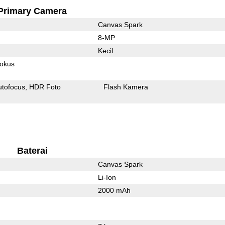
Primary Camera
Canvas Spark
8-MP
Kecil
fokus
utofocus
HDR Foto
Flash Kamera
Baterai
Canvas Spark
Li-Ion
2000 mAh
l