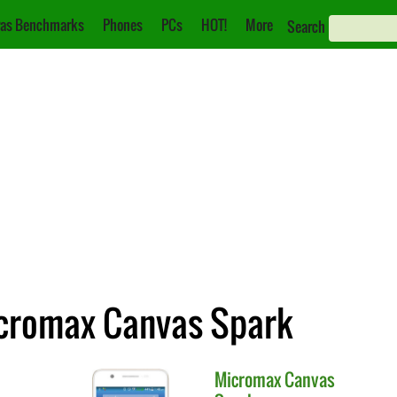
as Benchmarks
Phones
PCs
HOT!
More
Search
Micromax Canvas Spark
Micromax
Canvas