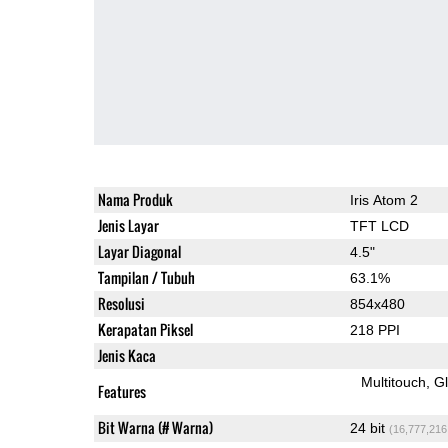
Nama Produk
Iris Atom 2
Jenis Layar
TFT LCD
Layar Diagonal
4.5"
Tampilan / Tubuh
63.1%
Resolusi
854x480
Kerapatan Piksel
218 PPI
Jenis Kaca
Multitouch
G
Features
Bit Warna (# Warna)
24 bit
(16,777,216