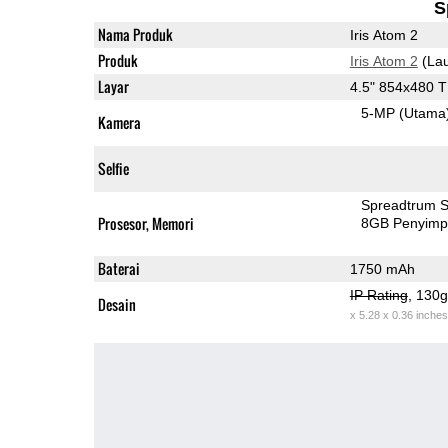
S
Nama Produk
Iris Atom 2
Produk
Iris Atom 2
(Lau
Layar
4.5" 854x480 
5-MP
(Utama
Kamera
Selfie
Spreadtrum 
Prosesor, Memori
8GB Penyim
Baterai
1750 mAh
IP Rating
, 130
Desain
x 5.28 x 0.36 inches