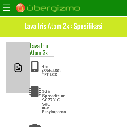
Lava Iris Atom 2x : Spesifikasi
Lava
Iris
Atom 2x
4.5"
(854x480)
TFT LCD
1GB
Spreadtrum
SC7731G
SoC
8GB
Penyimpanan