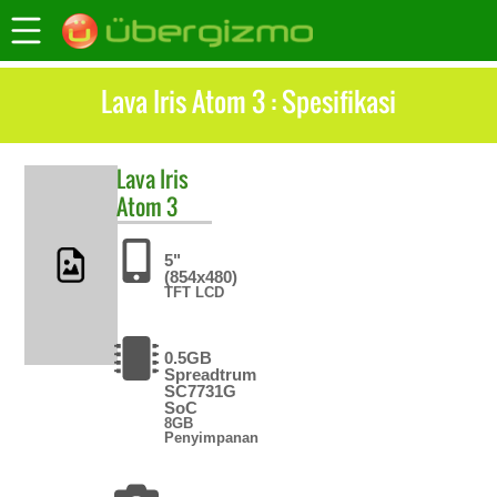
Lava Iris Atom 3 : Spesifikasi
Lava
Iris
Atom 3
5"
(854x480)
TFT LCD
0.5GB
Spreadtrum
SC7731G
SoC
8GB
Penyimpanan