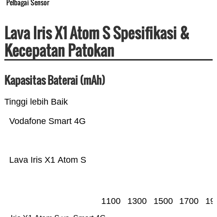
Pelbagai Sensor
Lava Iris X1 Atom S Spesifikasi &
Kecepatan Patokan
Kapasitas Baterai (mAh)
Tinggi lebih Baik
Vodafone Smart 4G
Lava Iris X1 Atom S
1100
1300
1500
1700
19