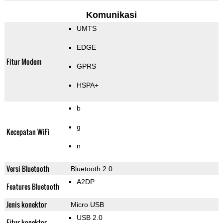
Komunikasi
UMTS
EDGE
Fitur Modem
GPRS
HSPA+
b
g
Kecepatan WiFi
n
Versi Bluetooth
Bluetooth 2.0
A2DP
Features Bluetooth
Jenis konektor
Micro USB
USB 2.0
Fitur konektor