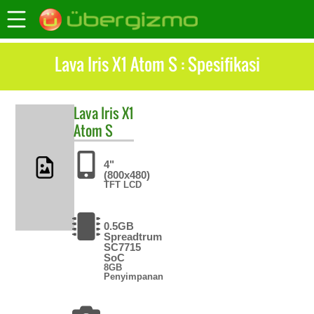
Lava Iris X1 Atom S : Spesifikasi
Lava
Iris X1
Atom S
4"
(800x480)
TFT LCD
0.5GB
Spreadtrum
SC7715
SoC
8GB
Penyimpanan