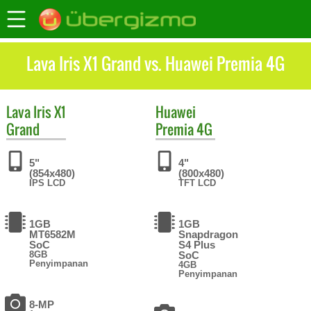
Lava Iris X1 Grand vs. Huawei Premia 4G
Lava
Iris X1
Huawei
Grand
Premia 4G
5"
4"
(854x480)
(800x480)
IPS LCD
TFT LCD
1GB
1GB
MT6582M
Snapdragon
SoC
S4 Plus
8GB
SoC
Penyimpanan
4GB
Penyimpanan
8-MP