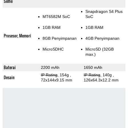
Selfie
Snapdragon S4 Plus
MT6582M SoC
SoC
1GB RAM
1GB RAM
Prosesor, Memori
8GB Penyimpanan
4GB Penyimpanan
MicroSDHC
MicroSD (32GB
max.)
Baterai
2200 mAh
1650 mAh
IP Rating
, 154g
,
IP Rating
, 140g
,
Desain
72x144x9.15 mm
126x64.3x12.2 mm