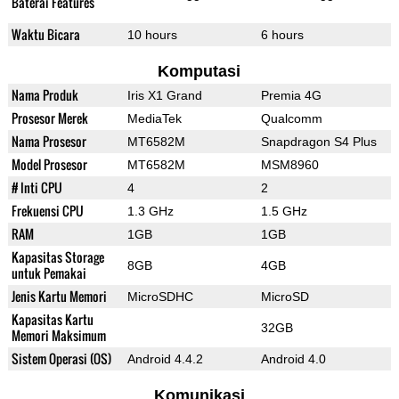
Baterai Features
Waktu Bicara
10 hours
6 hours
Komputasi
Nama Produk
Iris X1 Grand
Premia 4G
Prosesor Merek
MediaTek
Qualcomm
Nama Prosesor
MT6582M
Snapdragon S4 Plus
Model Prosesor
MT6582M
MSM8960
# Inti CPU
4
2
Frekuensi CPU
1.3 GHz
1.5 GHz
RAM
1GB
1GB
Kapasitas Storage
8GB
4GB
untuk Pemakai
Jenis Kartu Memori
MicroSDHC
MicroSD
Kapasitas Kartu
32GB
Memori Maksimum
Sistem Operasi (OS)
Android 4.4.2
Android 4.0
Komunikasi