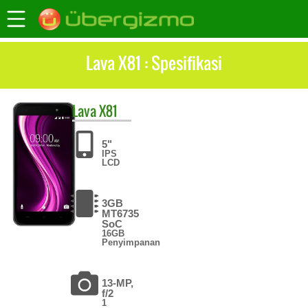
Lava X81 : Spesifikasi
Lava
X81
5"
IPS
LCD
3GB
MT6735
SoC
16GB
Penyimpanan
13-MP,
f/2
1