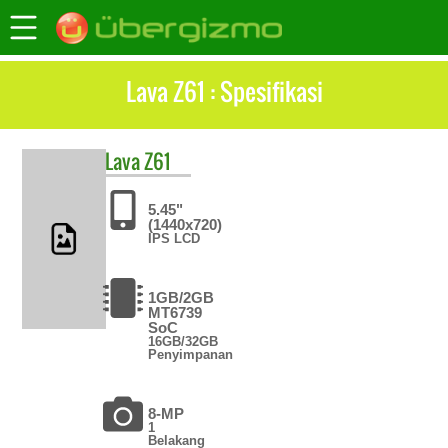
Lava Z61 : Spesifikasi
Lava
Z61
5.45"
(1440x720)
IPS LCD
1GB/2GB
MT6739
SoC
16GB/32GB
Penyimpanan
8-MP
1
Belakang