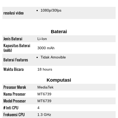
1080p/30fps
resolusi video
Baterai
Jenis Baterai
Li-Ion
Kapasitas Baterai
3000 mAh
(mAh)
Tidak Amovible
Baterai Features
Waktu Bicara
18 hours
Komputasi
Prosesor Merek
MediaTek
Nama Prosesor
MT6739
Model Prosesor
MT6739
# Inti CPU
4
Frekuensi CPU
1.3 GHz