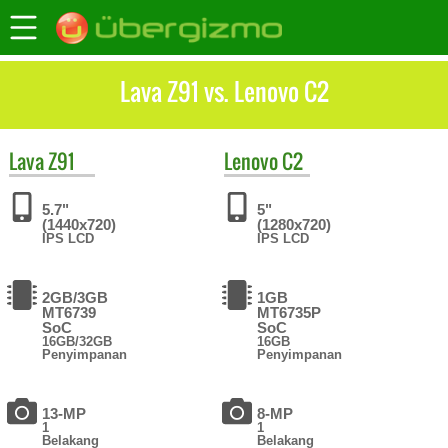
Lava Z91 vs. Lenovo C2
Lava
Z91
Lenovo
C2
5.7"
5"
(1440x720)
(1280x720)
IPS LCD
IPS LCD
2GB/3GB
1GB
MT6739
MT6735P
SoC
SoC
16GB/32GB
16GB
Penyimpanan
Penyimpanan
13-MP
8-MP
1
1
Belakang
Belakang