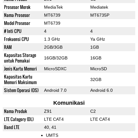
Prosesor Merek
MediaTek
Mediatek
Nama Prosesor
MT6739
MT6735P
Model Prosesor
MT6739
# Inti CPU
4
4
Frekuensi CPU
1.3 GHz
Ya GHz
RAM
2GB/3GB
1GB
Kapasitas Storage
16GB/32GB
16GB
untuk Pemakai
Jenis Kartu Memori
MicroSDXC
MicroSD
Kapasitas Kartu
32GB
Memori Maksimum
Sistem Operasi (OS)
Android 7.0
Android 6.0
Komunikasi
Nama Produk
Z91
C2
LTE Category (DL)
LTE CAT4
LTE CAT4
Band LTE
40, 41
UMTS