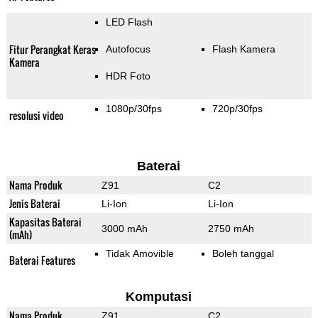
LED Flash
Fitur Perangkat Keras
Autofocus
Flash Kamera
Kamera
HDR Foto
1080p/30fps
720p/30fps
resolusi video
Baterai
Nama Produk
Z91
C2
Jenis Baterai
Li-Ion
Li-Ion
Kapasitas Baterai
3000 mAh
2750 mAh
(mAh)
Tidak Amovible
Boleh tanggal
Baterai Features
Komputasi
Nama Produk
Z91
C2