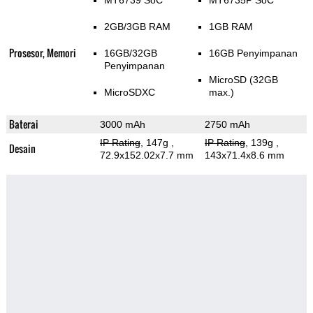
MT6739 SoC
MT6735P SoC
2GB/3GB RAM
1GB RAM
Prosesor, Memori
16GB/32GB
16GB Penyimpanan
Penyimpanan
MicroSD (32GB
MicroSDXC
max.)
Baterai
3000 mAh
2750 mAh
IP Rating
, 147g
,
IP Rating
, 139g
,
Desain
72.9x152.02x7.7 mm
143x71.4x8.6 mm