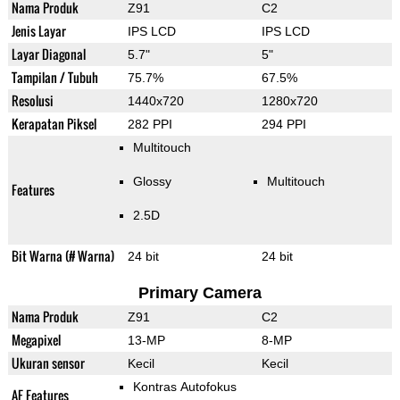
Nama Produk
Z91
C2
Jenis Layar
IPS LCD
IPS LCD
Layar Diagonal
5.7"
5"
Tampilan / Tubuh
75.7%
67.5%
Resolusi
1440x720
1280x720
Kerapatan Piksel
282 PPI
294 PPI
Multitouch
Glossy
Multitouch
Features
2.5D
Bit Warna (# Warna)
24 bit
24 bit
Primary Camera
Nama Produk
Z91
C2
Megapixel
13-MP
8-MP
Ukuran sensor
Kecil
Kecil
Kontras Autofokus
AF Features