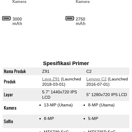
Kamera
Kamera
3000
2750
mAh
mAh
Spesifikasi Primer
Nama Produk
Z91
C2
Lava Z91
(Launched
Lenovo C2
(Launched
Produk
2018-03-01)
2016-07-01)
5.7" 1440x720 IPS
Layar
5" 1280x720 IPS LCD
LCD
13-MP
(Utama)
8-MP
(Utama)
Kamera
8-MP
5-MP
Selfie