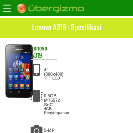
Lenovo A319 : Spesifikasi
Lenovo
A319
4"
(800x480)
TFT LCD
0.5GB
MT6572
SoC
4GB
Penyimpanan
5-MP