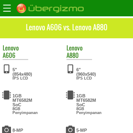
Lenovo A606 vs. Lenovo A880
Lenovo
Lenovo
A606
A880
5"
6"
(854x480)
(960x540)
IPS LCD
IPS LCD
1GB
1GB
MT6582M
MT6582M
SoC
SoC
8GB
8GB
Penyimpanan
Penyimpanan
8-MP
5-MP