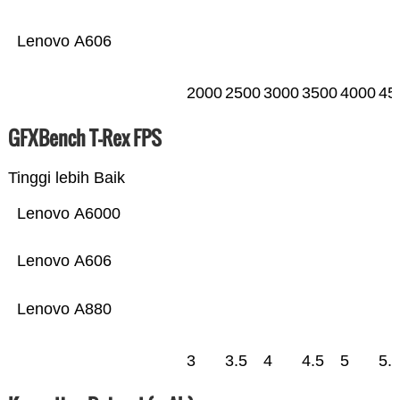
Lenovo A606
2000
2500
3000
3500
4000
45
GFXBench T-Rex FPS
Tinggi lebih Baik
Lenovo A6000
Lenovo A606
Lenovo A880
3
3.5
4
4.5
5
5.