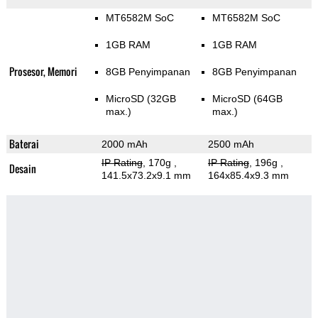
MT6582M SoC
MT6582M SoC
1GB RAM
1GB RAM
Prosesor, Memori
8GB Penyimpanan
8GB Penyimpanan
MicroSD (32GB
MicroSD (64GB
max.)
max.)
Baterai
2000 mAh
2500 mAh
IP Rating
, 170g
,
IP Rating
, 196g
,
Desain
141.5x73.2x9.1 mm
164x85.4x9.3 mm