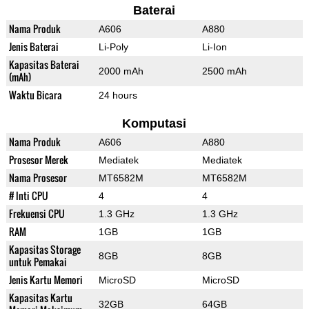
Baterai
Nama Produk
A606
A880
Jenis Baterai
Li-Poly
Li-Ion
Kapasitas Baterai
2000 mAh
2500 mAh
(mAh)
Waktu Bicara
24 hours
Komputasi
Nama Produk
A606
A880
Prosesor Merek
Mediatek
Mediatek
Nama Prosesor
MT6582M
MT6582M
# Inti CPU
4
4
Frekuensi CPU
1.3 GHz
1.3 GHz
RAM
1GB
1GB
Kapasitas Storage
8GB
8GB
untuk Pemakai
Jenis Kartu Memori
MicroSD
MicroSD
Kapasitas Kartu
32GB
64GB