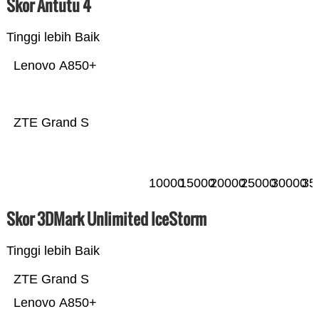
Skor Antutu 4
Tinggi lebih Baik
Lenovo A850+
ZTE Grand S
10000
15000
20000
25000
30000
35
Skor 3DMark Unlimited IceStorm
Tinggi lebih Baik
ZTE Grand S
Lenovo A850+