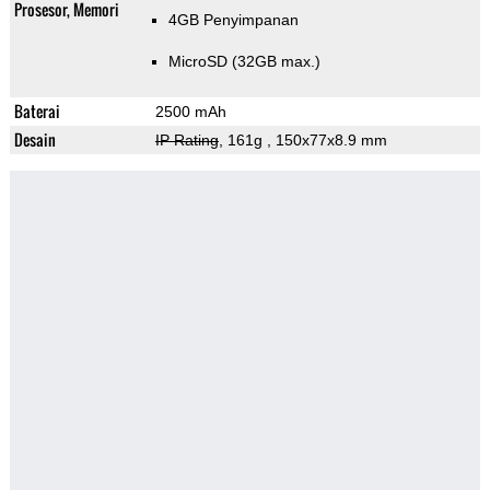
Prosesor, Memori
4GB Penyimpanan
MicroSD (32GB max.)
Baterai
2500 mAh
Desain
IP Rating
, 161g
, 150x77x8.9 mm