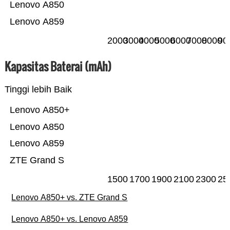
Lenovo A850
Lenovo A859
2000
3000
4000
5000
6000
7000
8000
90
Kapasitas Baterai (mAh)
Tinggi lebih Baik
Lenovo A850+
Lenovo A850
Lenovo A859
ZTE Grand S
1500
1700
1900
2100
2300
25
Lenovo A850+ vs. ZTE Grand S
Lenovo A850+ vs. Lenovo A859