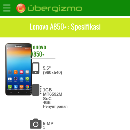
Lenovo A850+ : Spesifikasi
Lenovo
A850+
5.5"
(960x540)
1GB
MT6592M
SoC
4GB
Penyimpanan
5-MP
1