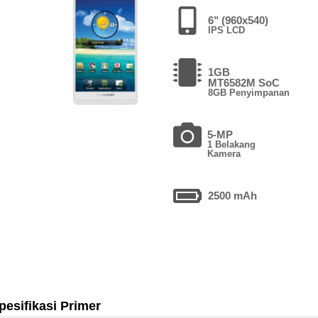
6" (960x540)
IPS LCD
1GB
MT6582M SoC
8GB Penyimpanan
5-MP
1 Belakang
Kamera
2500 mAh
pesifikasi Primer