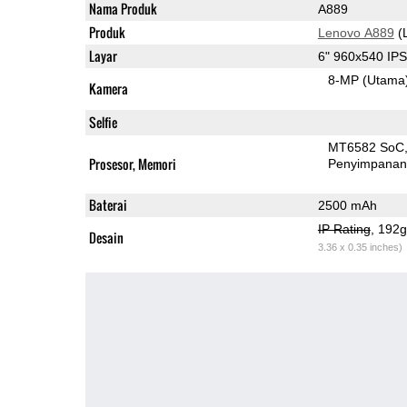
Nama Produk
A889
Produk
Lenovo A889
(
Layar
6" 960x540 IP
8-MP
(Utama
Kamera
Selfie
MT6582 SoC
Prosesor, Memori
Penyimpana
Baterai
2500 mAh
IP Rating
, 192
Desain
3.36 x 0.35 inches)