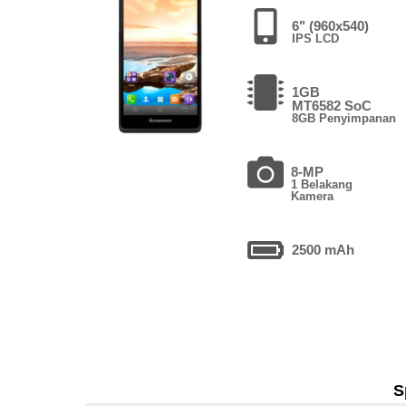
6" (960x540)
IPS LCD
1GB
MT6582 SoC
8GB Penyimpanan
8-MP
1 Belakang
Kamera
2500 mAh
S