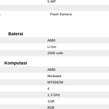
5-MP
a
Flash Kamera
Baterai
A880
Li-Ion
2500 mAh
Komputasi
A880
Mediatek
MT6582M
4
1.3 GHz
1GB
8GB