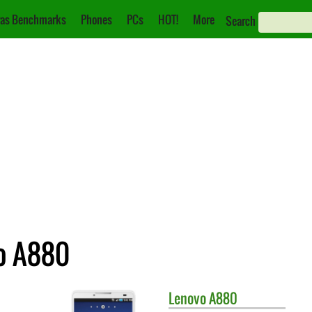
as Benchmarks
Phones
PCs
HOT!
More
Search
o A880
Lenovo
A880