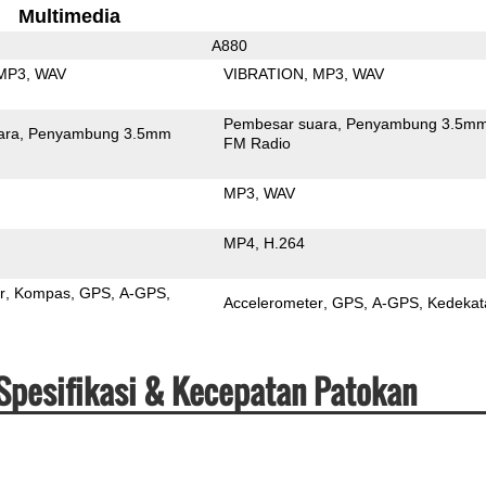
Multimedia
A880
MP3
WAV
VIBRATION
MP3
WAV
Pembesar suara
Penyambung 3.5m
ara
Penyambung 3.5mm
FM Radio
MP3
WAV
MP4
H.264
r
Kompas
GPS
A-GPS
Accelerometer
GPS
A-GPS
Kedekat
Spesifikasi & Kecepatan Patokan