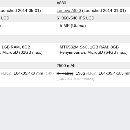
A880
Launched 2014-05-01)
Lenovo A880
(Launched 2014-01-01)
S LCD
6" 960x540 IPS LCD
)
5-MP
(Utama)
1GB RAM
8GB
MT6582M SoC
1GB RAM
8GB
n
MicroSD (32GB max.)
Penyimpanan
MicroSD (64GB max.)
2500 mAh
g
, 164x85.4x9 mm
IP Rating
, 196g
, 164x85.4x9.3 m
(6.8oz)
(6.46 x
(6.9oz)
(6.46 x 3.36 x 0.37 inches)