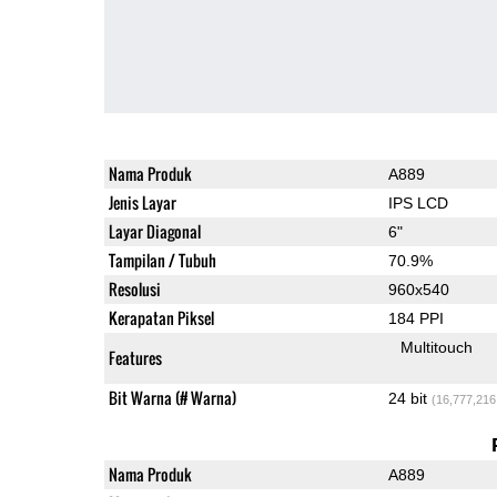
Nama Produk
A889
Jenis Layar
IPS LCD
Layar Diagonal
6"
Tampilan / Tubuh
70.9%
Resolusi
960x540
Kerapatan Piksel
184 PPI
Multitouch
Features
Bit Warna (# Warna)
24 bit
(16,777,216
Nama Produk
A889