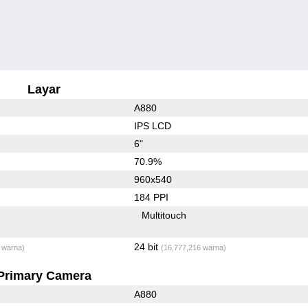
Layar
A880
IPS LCD
6"
70.9%
960x540
184 PPI
Multitouch
24 bit
 warna)
(16,777,216 warna)
Primary Camera
A880