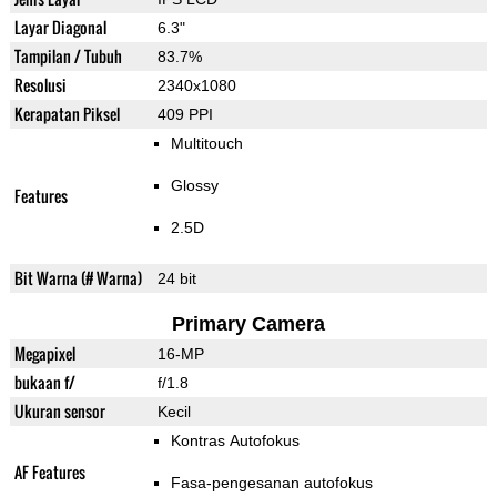
Layar Diagonal
6.3"
Tampilan / Tubuh
83.7%
Resolusi
2340x1080
Kerapatan Piksel
409 PPI
Multitouch
Glossy
Features
2.5D
Bit Warna (# Warna)
24 bit
Primary Camera
Megapixel
16-MP
bukaan f/
f/1.8
Ukuran sensor
Kecil
Kontras Autofokus
AF Features
Fasa-pengesanan autofokus