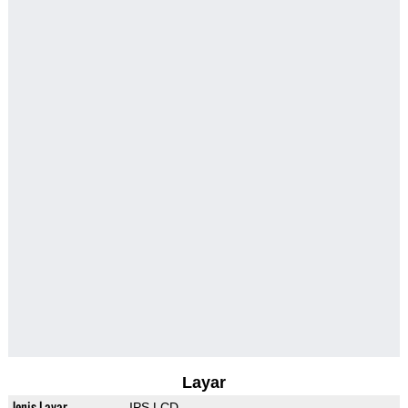
Layar
Jenis Layar
IPS LCD