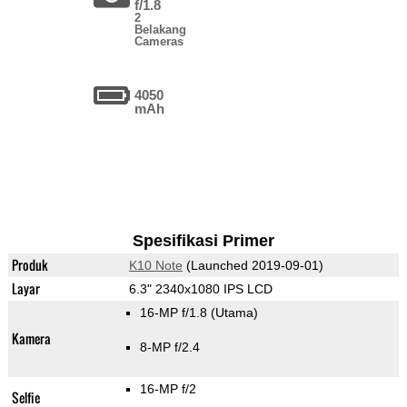
f/1.8
2
Belakang
Cameras
4050
mAh
Spesifikasi Primer
Produk
K10 Note
(Launched 2019-09-01)
Layar
6.3" 2340x1080 IPS LCD
16-MP f/1.8
(Utama)
Kamera
8-MP f/2.4
16-MP f/2
Selfie