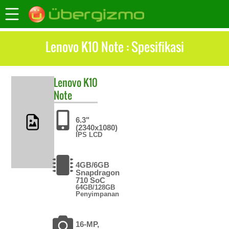
Lenovo K10 Note : Spesifikasi
Lenovo
K10
Note
6.3"
(2340x1080)
IPS LCD
4GB/6GB
Snapdragon
710 SoC
64GB/128GB
Penyimpanan
16-MP,