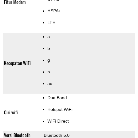
Fitur Modem
HSPA+
LTE
a
b
g
Kecepatan WiFi
n
ac
Dua Band
Hotspot WiFi
Ciri wifi
WiFi Direct
Versi Bluetooth
Bluetooth 5.0