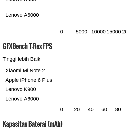
Lenovo A6000
0
5000
10000
15000
20
GFXBench T-Rex FPS
Tinggi lebih Baik
Xiaomi Mi Note 2
Apple iPhone 6 Plus
Lenovo K900
Lenovo A6000
0
20
40
60
80
Kapasitas Baterai (mAh)