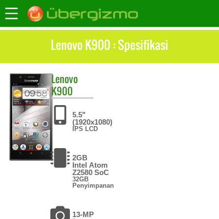
Lenovo K900 : Spesifikasi
Lenovo
K900
5.5"
(1920x1080)
IPS LCD
2GB
Intel Atom
Z2580 SoC
32GB
Penyimpanan
13-MP