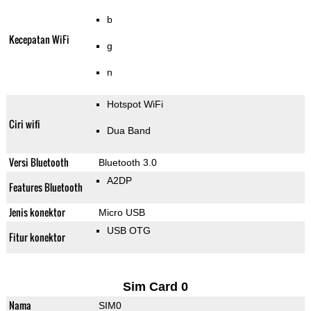
b
Kecepatan WiFi
g
n
Hotspot WiFi
Ciri wifi
Dua Band
Versi Bluetooth
Bluetooth 3.0
A2DP
Features Bluetooth
Jenis konektor
Micro USB
USB OTG
Fitur konektor
Sim Card 0
Nama
SIM0