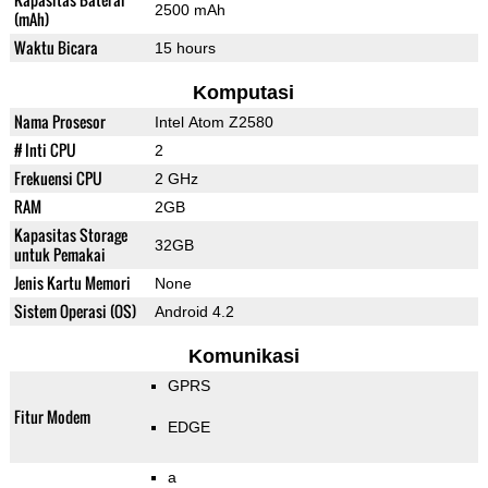
2500 mAh
(mAh)
Waktu Bicara
15 hours
Komputasi
Nama Prosesor
Intel Atom Z2580
# Inti CPU
2
Frekuensi CPU
2 GHz
RAM
2GB
Kapasitas Storage
32GB
untuk Pemakai
Jenis Kartu Memori
None
Sistem Operasi (OS)
Android 4.2
Komunikasi
GPRS
Fitur Modem
EDGE
a