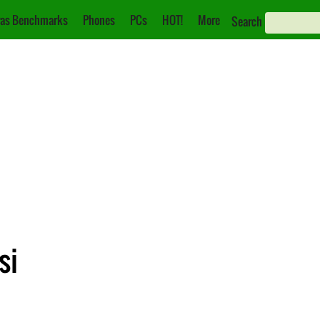
as Benchmarks
Phones
PCs
HOT!
More
Search
si