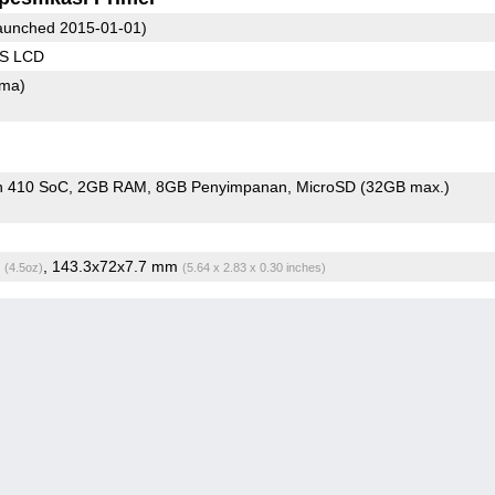
unched 2015-01-01)
PS LCD
ama)
n 410 SoC
2GB RAM
8GB Penyimpanan
MicroSD (32GB max.)
g
, 143.3x72x7.7 mm
(4.5oz)
(5.64 x 2.83 x 0.30 inches)