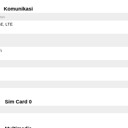
Komunikasi
bps
GE
LTE
i
Sim Card 0