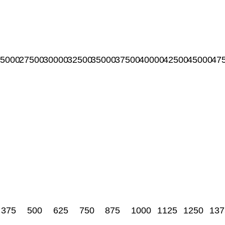
5000
27500
30000
32500
35000
37500
40000
42500
45000
47
375
500
625
750
875
1000
1125
1250
137