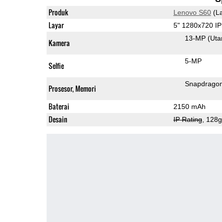
Produk
Lenovo S60
(La
Layar
5" 1280x720 I
13-MP
(Ut
Kamera
5-MP
Selfie
Snapdrago
Prosesor, Memori
Baterai
2150 mAh
Desain
IP Rating
, 128