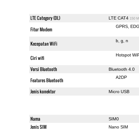
LTE Category (DL)
LTE CAT4
150 M
GPRS
ED
Fitur Modem
b
g
n
Kecepatan WiFi
Hotspot WiF
Ciri wifi
Versi Bluetooth
Bluetooth 4.0
A2DP
Features Bluetooth
Jenis konektor
Micro USB
Nama
SIM0
Jenis SIM
Nano SIM