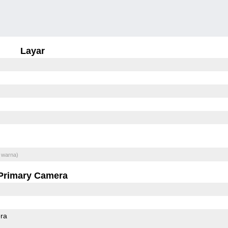
Layar
 warna)
Primary Camera
ra