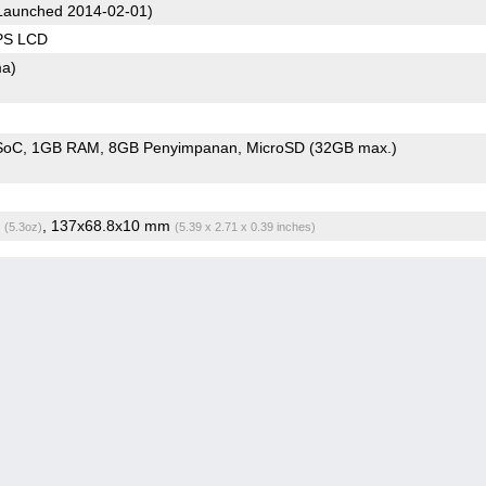
Launched 2014-02-01)
IPS LCD
ma)
SoC
1GB RAM
8GB Penyimpanan
MicroSD (32GB max.)
g
, 137x68.8x10 mm
(5.3oz)
(5.39 x 2.71 x 0.39 inches)