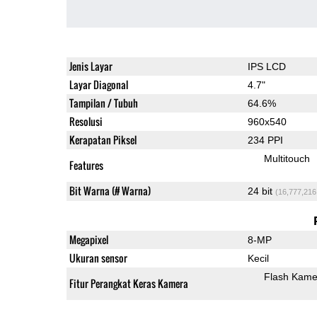
Jenis Layar
IPS LCD
Layar Diagonal
4.7"
Tampilan / Tubuh
64.6%
Resolusi
960x540
Kerapatan Piksel
234 PPI
Multitouch
Features
Bit Warna (# Warna)
24 bit
(16,777,216
Megapixel
8-MP
Ukuran sensor
Kecil
Flash Kame
Fitur Perangkat Keras Kamera