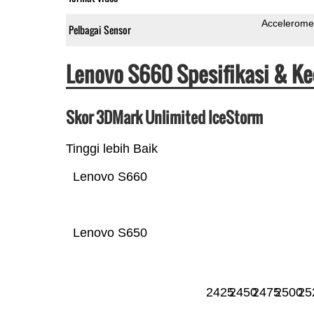
Accelerome
Pelbagai Sensor
Lenovo S660 Spesifikasi & K
Skor 3DMark Unlimited IceStorm
Tinggi lebih Baik
Lenovo S660
Lenovo S650
2425
2450
2475
2500
25