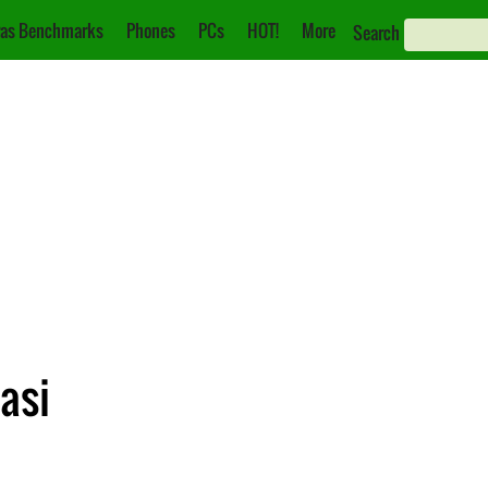
as Benchmarks
Phones
PCs
HOT!
More
Search
asi