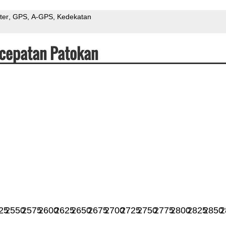
ter
GPS
A-GPS
Kedekatan
ecepatan Patokan
25
2550
2575
2600
2625
2650
2675
2700
2725
2750
2775
2800
2825
2850
2