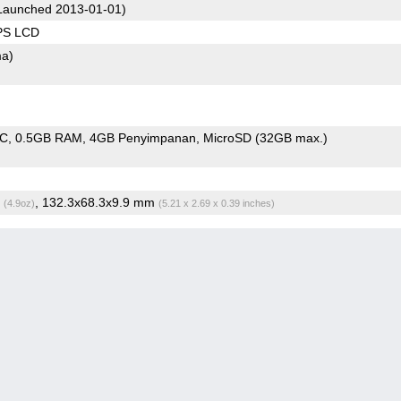
Launched 2013-01-01)
IPS LCD
ma)
oC
0.5GB RAM
4GB Penyimpanan
MicroSD (32GB max.)
g
, 132.3x68.3x9.9 mm
(4.9oz)
(5.21 x 2.69 x 0.39 inches)