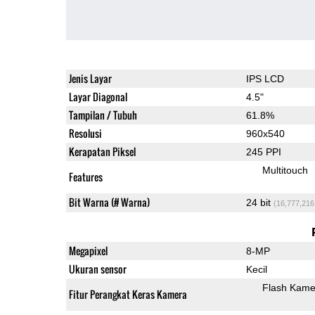
Jenis Layar
IPS LCD
Layar Diagonal
4.5"
Tampilan / Tubuh
61.8%
Resolusi
960x540
Kerapatan Piksel
245 PPI
Multitouch
Features
Bit Warna (# Warna)
24 bit
(16,777,216
Megapixel
8-MP
Ukuran sensor
Kecil
Flash Kame
Fitur Perangkat Keras Kamera