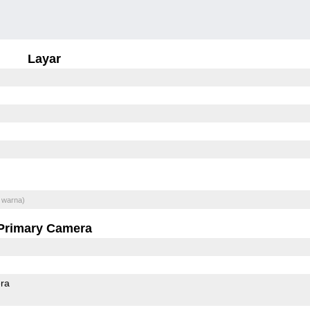
Layar
 warna)
Primary Camera
ra