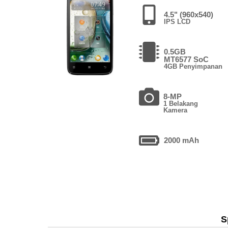
4.5" (960x540)
IPS LCD
0.5GB
MT6577 SoC
4GB Penyimpanan
8-MP
1 Belakang
Kamera
2000 mAh
S