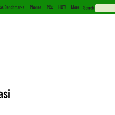
as Benchmarks
Phones
PCs
HOT!
More
Search
asi