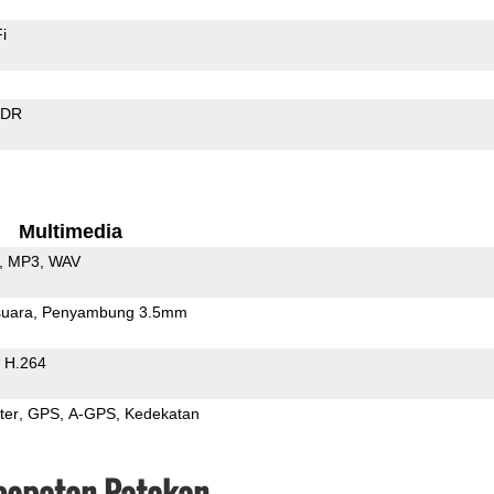
i
EDR
Multimedia
MP3
WAV
uara
Penyambung 3.5mm
H.264
ter
GPS
A-GPS
Kedekatan
ecepatan Patokan