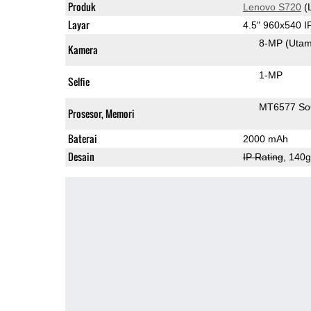
Produk
Lenovo S720
(
Layar
4.5" 960x540 
8-MP
(Uta
Kamera
1-MP
Selfie
MT6577 S
Prosesor, Memori
Baterai
2000 mAh
Desain
IP Rating
, 140