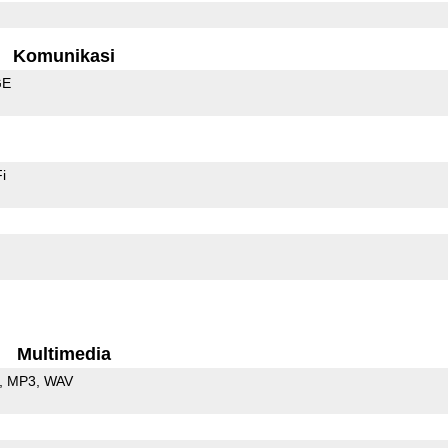
Komunikasi
GE
i
Multimedia
MP3
WAV