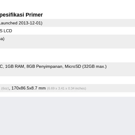
pesifikasi Primer
Launched 2013-12-01)
PS LCD
ma)
oC
1GB RAM
8GB Penyimpanan
MicroSD (32GB max.)
g
, 170x86.5x8.7 mm
(6oz)
(6.69 x 3.41 x 0.34 inches)