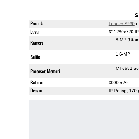
S
Produk
Lenovo S930
(
Layar
6" 1280x720 I
8-MP
(Uta
Kamera
1.6-MP
Selfie
MT6582 S
Prosesor, Memori
Baterai
3000 mAh
Desain
IP Rating
, 170