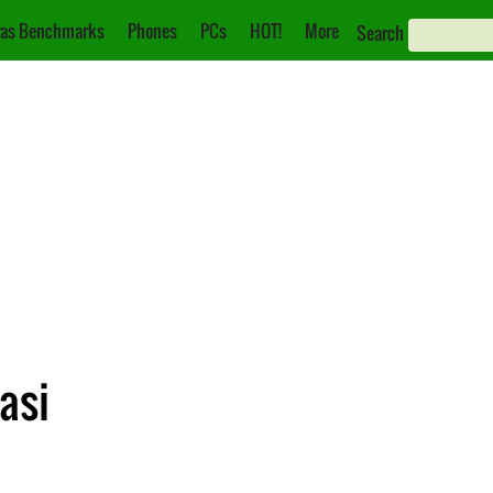
as Benchmarks
Phones
PCs
HOT!
More
Search
asi