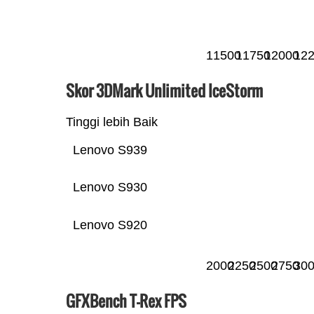
11500
11750
12000
12
Skor 3DMark Unlimited IceStorm
Tinggi lebih Baik
Lenovo S939
Lenovo S930
Lenovo S920
2000
2250
2500
2750
30
GFXBench T-Rex FPS