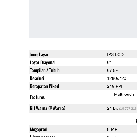
Jenis Layar
IPS LCD
Layar Diagonal
6"
Tampilan / Tubuh
67.5%
Resolusi
1280x720
Kerapatan Piksel
245 PPI
Multitouch
Features
Bit Warna (# Warna)
24 bit
(16,777,216
Megapixel
8-MP