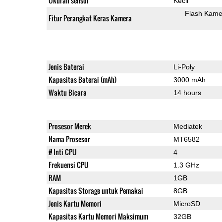
Ukuran sensor
Kecil
Flash Kame
Fitur Perangkat Keras Kamera
Jenis Baterai
Li-Poly
Kapasitas Baterai (mAh)
3000 mAh
Waktu Bicara
14 hours
Prosesor Merek
Mediatek
Nama Prosesor
MT6582
# Inti CPU
4
Frekuensi CPU
1.3 GHz
RAM
1GB
Kapasitas Storage untuk Pemakai
8GB
Jenis Kartu Memori
MicroSD
Kapasitas Kartu Memori Maksimum
32GB