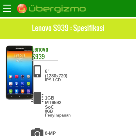
Lenovo S939 : Spesifikasi
Lenovo
S939
6"
(1280x720)
IPS LCD
1GB
MT6592
SoC
8GB
Penyimpanan
8-MP