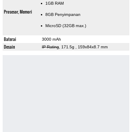
1GB RAM
Prosesor, Memori
8GB Penyimpanan
MicroSD (32GB max.)
Baterai
3000 mAh
Desain
IP Rating
, 171.5g
, 159x84x8.7 mm