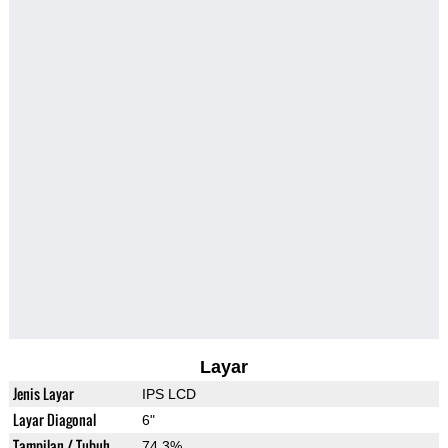
Layar
Jenis Layar
IPS LCD
Layar Diagonal
6"
Tampilan / Tubuh
74.3%