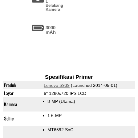
1
Belakang
Kamera
3000
mAh
Spesifikasi Primer
Produk
Lenovo S939
(Launched 2014-05-01)
Layar
6" 1280x720 IPS LCD
8-MP
(Utama)
Kamera
1.6-MP
Selfie
MT6592 SoC