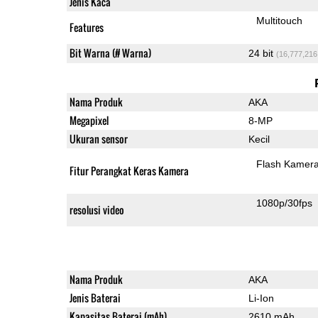
Jenis Kaca
Multitouch
Features
Bit Warna (# Warna)
24 bit
(16,777,216
Nama Produk
AKA
Megapixel
8-MP
Ukuran sensor
Kecil
Flash Kamer
Fitur Perangkat Keras Kamera
1080p/30fps
resolusi video
Nama Produk
AKA
Jenis Baterai
Li-Ion
Kapasitas Baterai (mAh)
2610 mAh