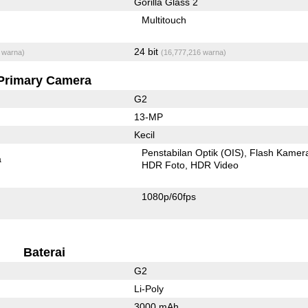
Gorilla Glass 2
Multitouch
24 bit
 warna)
(16,777,216 warna)
Primary Camera
G2
13-MP
Kecil
Penstabilan Optik (OIS)
Flash Kamer
a
HDR Foto
HDR Video
1080p/60fps
Baterai
G2
Li-Poly
3000 mAh