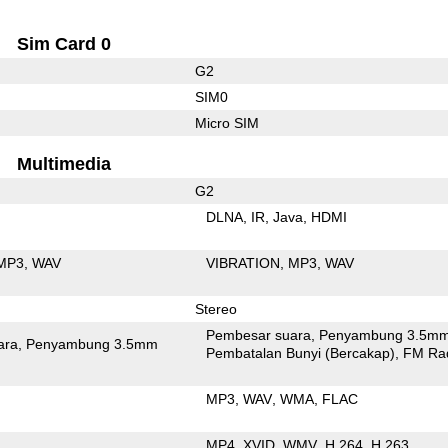
Sim Card 0
G2
SIM0
Micro SIM
Multimedia
G2
DLNA
IR
Java
HDMI
MP3
WAV
VIBRATION
MP3
WAV
Stereo
Pembesar suara
Penyambung 3.5m
ara
Penyambung 3.5mm
Pembatalan Bunyi (Bercakap)
FM Ra
MP3
WAV
WMA
FLAC
MP4
XVID
WMV
H.264
H.263