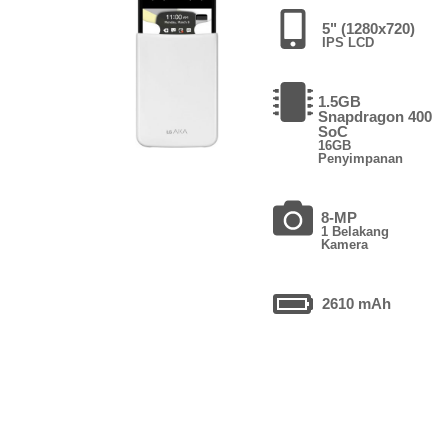
5" (1280x720)
IPS LCD
1.5GB
Snapdragon 400
SoC
16GB
Penyimpanan
8-MP
1 Belakang
Kamera
2610 mAh