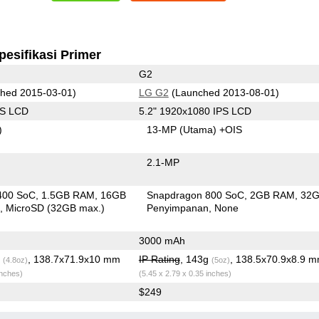
pesifikasi Primer
G2
hed 2015-03-01)
LG G2
(Launched 2013-08-01)
PS LCD
5.2" 1920x1080 IPS LCD
)
13-MP
(Utama)
+OIS
2.1-MP
400 SoC
1.5GB RAM
16GB
Snapdragon 800 SoC
2GB RAM
32
n
MicroSD (32GB max.)
Penyimpanan
None
3000 mAh
g
, 138.7x71.9x10 mm
IP Rating
, 143g
, 138.5x70.9x8.9 
(4.8oz)
(5oz)
inches)
(5.45 x 2.79 x 0.35 inches)
$249