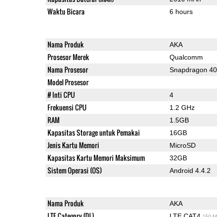
Waktu Bicara
6 hours
Nama Produk
AKA
Prosesor Merek
Qualcomm
Nama Prosesor
Snapdragon 4
Model Prosesor
# Inti CPU
4
Frekuensi CPU
1.2 GHz
RAM
1.5GB
Kapasitas Storage untuk Pemakai
16GB
Jenis Kartu Memori
MicroSD
Kapasitas Kartu Memori Maksimum
32GB
Sistem Operasi (OS)
Android 4.4.2
Nama Produk
AKA
LTE Category (DL)
LTE CAT4
150 M