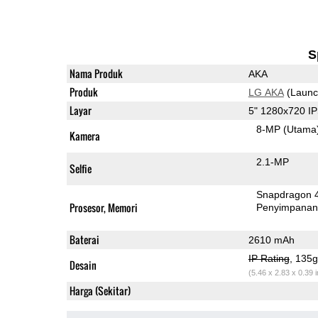
S
Nama Produk
AKA
Produk
LG AKA
(Launc
Layar
5" 1280x720 I
8-MP
(Utama
Kamera
2.1-MP
Selfie
Snapdragon 
Prosesor, Memori
Penyimpana
Baterai
2610 mAh
IP Rating
, 135
Desain
(5.46 x 2.83 x 0.39 
Harga (Sekitar)