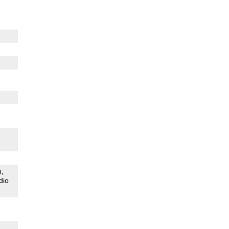
m
dio