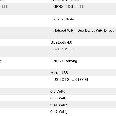
LTE
GPRS
EDGE
LTE
a
b
g
n
ac
Hotspot WiFi
Dua Band
WiFi Direct
Bluetooth 4.0
A2DP
BT LE
g
NFC Disokong
Micro USB
USB OTG
USB OTG
0.5 W/Kg
0.69 W/Kg
0.41 W/Kg
0.47 W/Kg