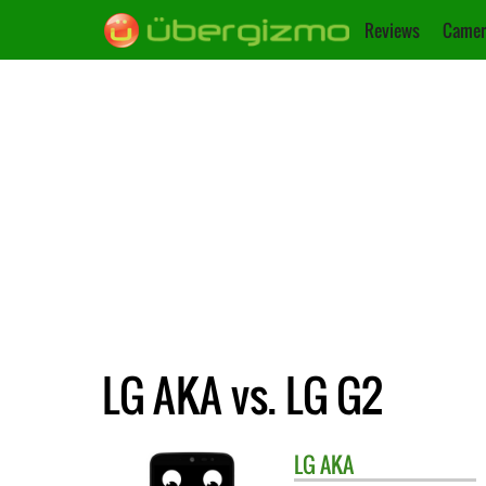
Reviews
Camer
LG AKA vs. LG G2
LG
AKA