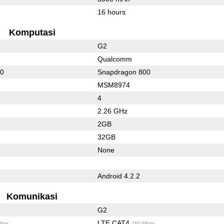
16 hours
Komputasi
G2
Qualcomm
00
Snapdragon 800
MSM8974
4
2.26 GHz
2GB
32GB
None
Android 4.2.2
Komunikasi
G2
LTE CAT4
bps
150 Mbps