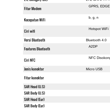
GPRS
EDGE
Fitur Modem
b
g
n
Kecepatan WiFi
Hotspot WiFi
Ciri wifi
Versi Bluetooth
Bluetooth 4.0
A2DP
Features Bluetooth
NFC Disokon
Ciri NFC
Jenis konektor
Micro USB
Fitur konektor
SAR Head (U.S)
SAR Body (U.S)
SAR Head (Eur)
SAR Body (Eur)