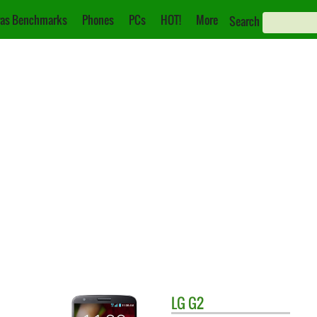
as Benchmarks
Phones
PCs
HOT!
More
Search
LG
G2