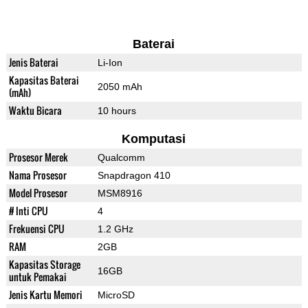
Baterai
Jenis Baterai
Li-Ion
Kapasitas Baterai
2050 mAh
(mAh)
Waktu Bicara
10 hours
Komputasi
Prosesor Merek
Qualcomm
Nama Prosesor
Snapdragon 410
Model Prosesor
MSM8916
# Inti CPU
4
Frekuensi CPU
1.2 GHz
RAM
2GB
Kapasitas Storage
16GB
untuk Pemakai
Jenis Kartu Memori
MicroSD