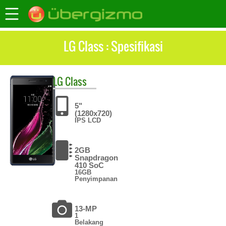
LG Class : Spesifikasi
LG
Class
5"
(1280x720)
IPS LCD
2GB
Snapdragon
410 SoC
16GB
Penyimpanan
13-MP
1
Belakang