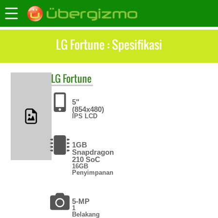
LG Fortune : Spesifikasi
LG
Fortune
5"
(854x480)
IPS LCD
1GB
Snapdragon
210 SoC
16GB
Penyimpanan
5-MP
1
Belakang