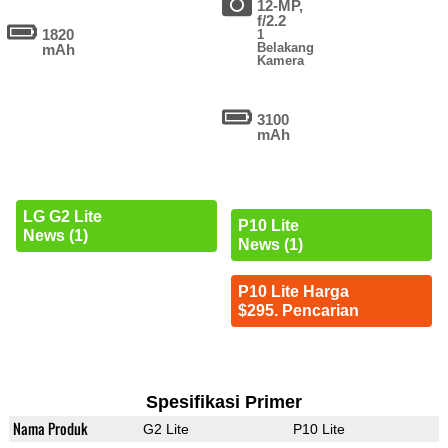
12-MP,
f/2.2
1820
1
Belakang
mAh
Kamera
3100
mAh
LG G2 Lite
P10 Lite
News (1)
News (1)
P10 Lite Harga
$295. Pencarian
Spesifikasi Primer
Nama Produk
G2 Lite
P10 Lite