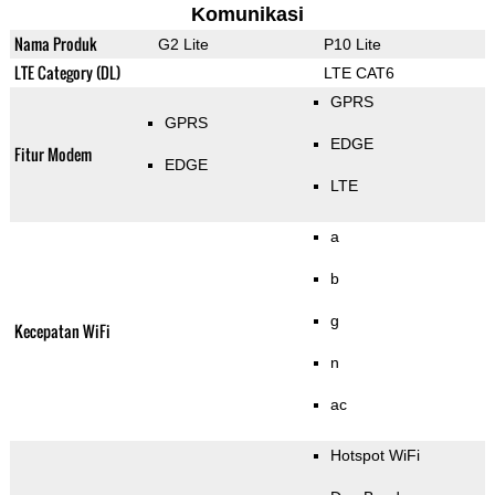
Komunikasi
Nama Produk
G2 Lite
P10 Lite
LTE Category (DL)
LTE CAT6
GPRS
GPRS
EDGE
Fitur Modem
EDGE
LTE
a
b
g
Kecepatan WiFi
n
ac
Hotspot WiFi