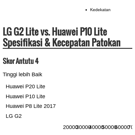
Kedekatan
LG G2 Lite vs. Huawei P10 Lite
Spesifikasi & Kecepatan Patokan
Skor Antutu 4
Tinggi lebih Baik
Huawei P20 Lite
Huawei P10 Lite
Huawei P8 Lite 2017
LG G2
20000
30000
40000
50000
60000
70