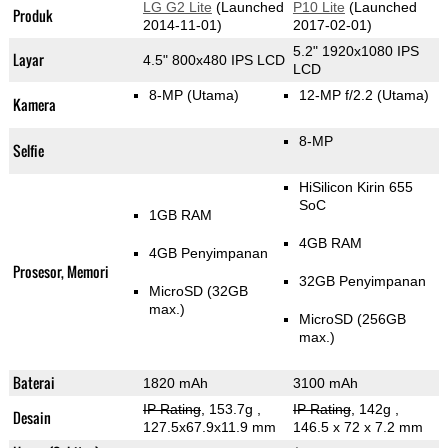
LG G2 Lite
(Launched
P10 Lite
(Launched
Produk
2014-11-01)
2017-02-01)
5.2" 1920x1080 IPS
Layar
4.5" 800x480 IPS LCD
LCD
8-MP
(Utama)
12-MP f/2.2
(Utama)
Kamera
8-MP
Selfie
HiSilicon Kirin 655
SoC
1GB RAM
4GB RAM
4GB Penyimpanan
Prosesor, Memori
32GB Penyimpanan
MicroSD (32GB
max.)
MicroSD (256GB
max.)
Baterai
1820 mAh
3100 mAh
IP Rating
, 153.7g
,
IP Rating
, 142g
,
Desain
127.5x67.9x11.9 mm
146.5 x 72 x 7.2 mm