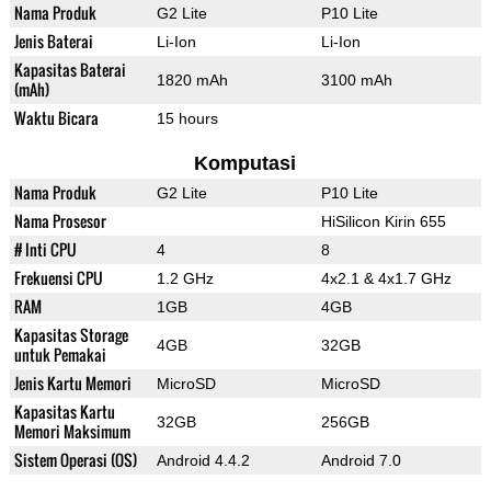
Nama Produk
G2 Lite
P10 Lite
Jenis Baterai
Li-Ion
Li-Ion
Kapasitas Baterai
1820 mAh
3100 mAh
(mAh)
Waktu Bicara
15 hours
Komputasi
Nama Produk
G2 Lite
P10 Lite
Nama Prosesor
HiSilicon Kirin 655
# Inti CPU
4
8
Frekuensi CPU
1.2 GHz
4x2.1 & 4x1.7 GHz
RAM
1GB
4GB
Kapasitas Storage
4GB
32GB
untuk Pemakai
Jenis Kartu Memori
MicroSD
MicroSD
Kapasitas Kartu
32GB
256GB
Memori Maksimum
Sistem Operasi (OS)
Android 4.4.2
Android 7.0