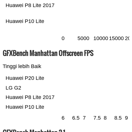
Huawei P8 Lite 2017
Huawei P10 Lite
0
5000
10000
15000
20
GFXBench Manhattan Offscreen FPS
Tinggi lebih Baik
Huawei P20 Lite
LG G2
Huawei P8 Lite 2017
Huawei P10 Lite
6
6.5
7
7.5
8
8.5
9