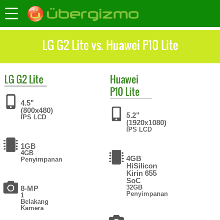
LG G2 Lite vs. Huawei P10 Lite
LG
G2 Lite
Huawei
P10 Lite
4.5"
(800x480)
5.2"
IPS LCD
(1920x1080)
IPS LCD
1GB
4GB
4GB
Penyimpanan
HiSilicon
Kirin 655
SoC
32GB
8-MP
Penyimpanan
1
Belakang
Kamera