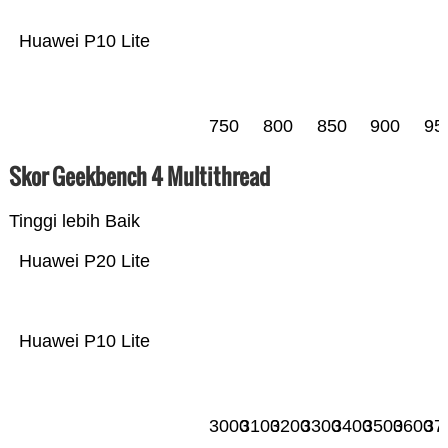
Huawei P10 Lite
750
800
850
900
95
Skor Geekbench 4 Multithread
Tinggi lebih Baik
Huawei P20 Lite
Huawei P10 Lite
3000
3100
3200
3300
3400
3500
3600
37