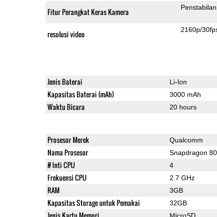
Penstabilan
Fitur Perangkat Keras Kamera
2160p/30fp
resolusi video
Jenis Baterai
Li-Ion
Kapasitas Baterai (mAh)
3000 mAh
Waktu Bicara
20 hours
Prosesor Merek
Qualcomm
Nama Prosesor
Snapdragon 8
# Inti CPU
4
Frekuensi CPU
2.7 GHz
RAM
3GB
Kapasitas Storage untuk Pemakai
32GB
Jenis Kartu Memori
MicroSD