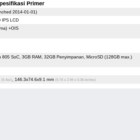
pesifikasi Primer
nched 2014-01-01)
0 IPS LCD
ama)
+OIS
n 805 SoC
3GB RAM
32GB Penyimpanan
MicroSD (128GB max.)
g
, 146.3x74.6x9.1 mm
(5.4oz)
(5.76 x 2.94 x 0.36 inches)