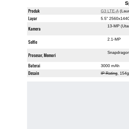
S
Produk
G3 LTE-A
(Lau
Layar
5.5" 2560x144
13-MP
(Ut
Kamera
2.1-MP
Selfie
Snapdrago
Prosesor, Memori
Baterai
3000 mAh
Desain
IP Rating
, 154