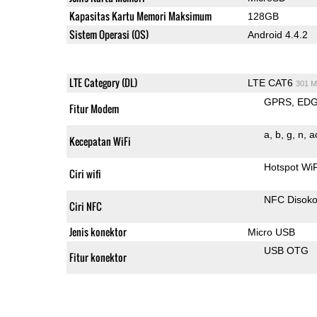
Kapasitas Kartu Memori Maksimum
128GB
Sistem Operasi (OS)
Android 4.4.2
LTE Category (DL)
LTE CAT6
301 M
GPRS
ED
Fitur Modem
a
b
g
n
a
Kecepatan WiFi
Hotspot Wi
Ciri wifi
NFC Disok
Ciri NFC
Jenis konektor
Micro USB
USB OTG
Fitur konektor