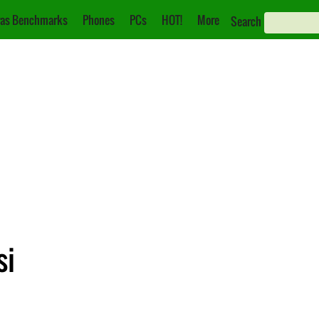
as Benchmarks
Phones
PCs
HOT!
More
Search
si