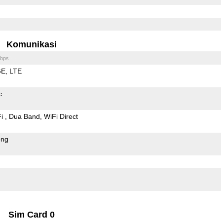
Komunikasi
bps
GE
LTE
c
Fi
Dua Band
WiFi Direct
ong
Sim Card 0