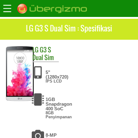
LG G3 S Dual Sim : Spesifikasi
LG
G3 S
Dual Sim
5"
(1280x720)
IPS LCD
1GB
Snapdragon
400 SoC
8GB
Penyimpanan
8-MP