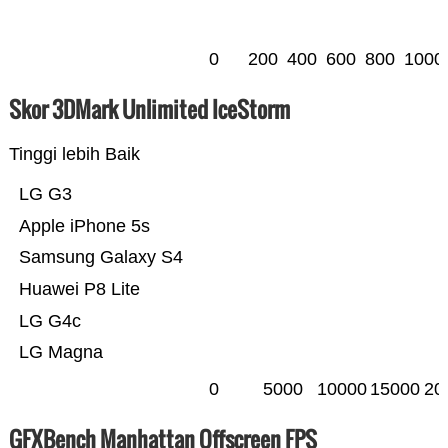
0
200
400
600
800
1000
Skor 3DMark Unlimited IceStorm
Tinggi lebih Baik
LG G3
Apple iPhone 5s
Samsung Galaxy S4
Huawei P8 Lite
LG G4c
LG Magna
0
5000
10000
15000
20
GFXBench Manhattan Offscreen FPS