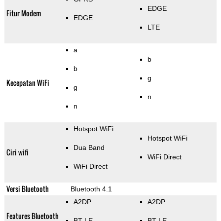
EDGE
Fitur Modem
EDGE
LTE
a
b
b
g
Kecepatan WiFi
g
n
n
Hotspot WiFi
Hotspot WiFi
Dua Band
Ciri wifi
WiFi Direct
WiFi Direct
Versi Bluetooth
Bluetooth 4.1
A2DP
A2DP
Features Bluetooth
BT LE
BT LE