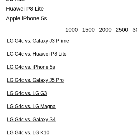
Huawei P8 Lite
Apple iPhone 5s
1000
1500
2000
2500
30
LG G4c vs. Galaxy J3 Prime
LG G4c vs. Huawei P8 Lite
LG G4c vs. iPhone 5s
LG G4c vs. Galaxy J5 Pro
LG G4c vs. LG G3
LG G4c vs. LG Magna
LG G4c vs. Galaxy S4
LG G4c vs. LG K10