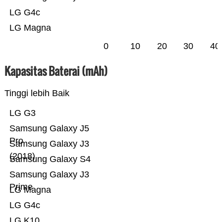
LG G4c
LG Magna
0
10
20
30
40
Kapasitas Baterai (mAh)
Tinggi lebih Baik
LG G3
Samsung Galaxy J5
Pro
Samsung Galaxy J3
(2018)
Samsung Galaxy S4
Samsung Galaxy J3
Prime
LG Magna
LG G4c
LG K10