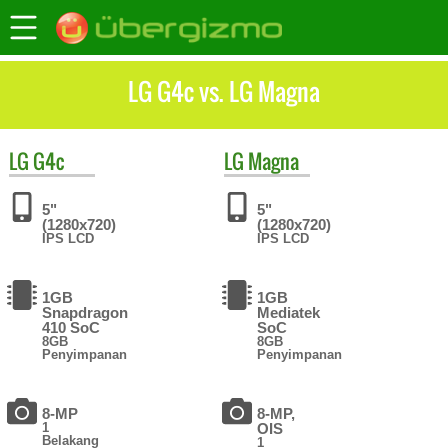
LG G4c vs. LG Magna
LG
G4c
LG
Magna
5"
5"
(1280x720)
(1280x720)
IPS LCD
IPS LCD
1GB
1GB
Snapdragon
Mediatek
410 SoC
SoC
8GB
8GB
Penyimpanan
Penyimpanan
8-MP
8-MP,
1
OIS
Belakang
1