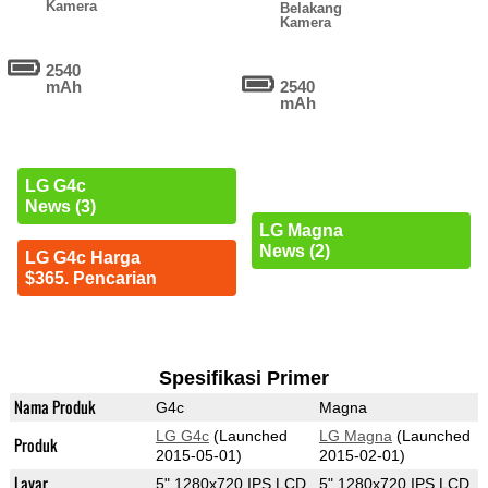
Kamera
Belakang
Kamera
2540
mAh
2540
mAh
LG G4c
News (3)
LG Magna
News (2)
LG G4c Harga
$365. Pencarian
Spesifikasi Primer
Nama Produk
G4c
Magna
LG G4c
(Launched
LG Magna
(Launched
Produk
2015-05-01)
2015-02-01)
Layar
5" 1280x720 IPS LCD
5" 1280x720 IPS LCD