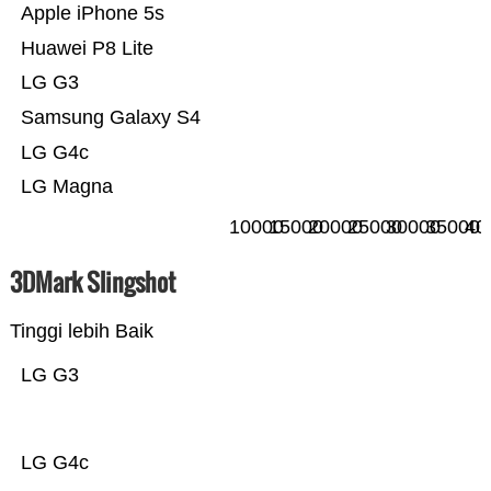
Apple iPhone 5s
Huawei P8 Lite
LG G3
Samsung Galaxy S4
LG G4c
LG Magna
10000
15000
20000
25000
30000
35000
40
3DMark Slingshot
Tinggi lebih Baik
LG G3
LG G4c