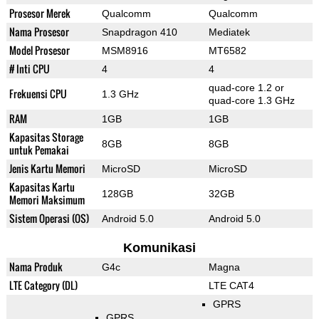
Prosesor Merek
Qualcomm
Qualcomm
Nama Prosesor
Snapdragon 410
Mediatek
Model Prosesor
MSM8916
MT6582
# Inti CPU
4
4
quad-core 1.2 or
Frekuensi CPU
1.3 GHz
quad-core 1.3 GHz
RAM
1GB
1GB
Kapasitas Storage
8GB
8GB
untuk Pemakai
Jenis Kartu Memori
MicroSD
MicroSD
Kapasitas Kartu
128GB
32GB
Memori Maksimum
Sistem Operasi (OS)
Android 5.0
Android 5.0
Komunikasi
Nama Produk
G4c
Magna
LTE Category (DL)
LTE CAT4
GPRS
GPRS