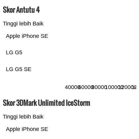
Skor Antutu 4
Tinggi lebih Baik
Apple iPhone SE
LG G5
LG G5 SE
40000
60000
80000
100000
120000
14
Skor 3DMark Unlimited IceStorm
Tinggi lebih Baik
Apple iPhone SE