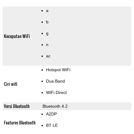
a
b
g
Kecepatan WiFi
n
ac
Hotspot WiFi
Dua Band
Ciri wifi
WiFi Direct
Versi Bluetooth
Bluetooth 4.2
A2DP
Features Bluetooth
BT LE