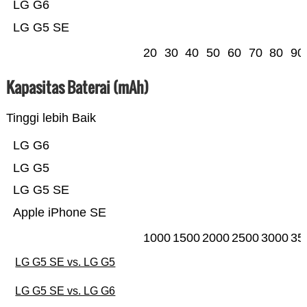
LG G6
LG G5 SE
20
30
40
50
60
70
80
90
Kapasitas Baterai (mAh)
Tinggi lebih Baik
LG G6
LG G5
LG G5 SE
Apple iPhone SE
1000
1500
2000
2500
3000
35
LG G5 SE vs. LG G5
LG G5 SE vs. LG G6