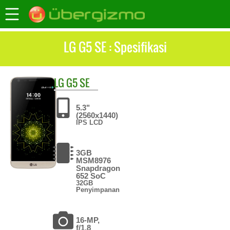
LG G5 SE : Spesifikasi
LG
G5 SE
5.3"
(2560x1440)
IPS LCD
3GB
MSM8976
Snapdragon
652 SoC
32GB
Penyimpanan
16-MP,
f/1.8