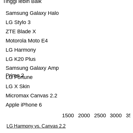
Tinggi lebih Baik
Samsung Galaxy Halo
LG Stylo 3
ZTE Blade X
Motorola Moto E4
LG Harmony
LG K20 Plus
Samsung Galaxy Amp
Prime 2
LG Fortune
LG X Skin
Micromax Canvas 2.2
Apple iPhone 6
1500
2000
2500
3000
35
LG Harmony vs. Canvas 2.2