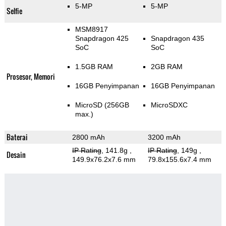
5-MP
5-MP
Selfie
MSM8917
Snapdragon 425
Snapdragon 435
SoC
SoC
1.5GB RAM
2GB RAM
Prosesor, Memori
16GB Penyimpanan
16GB Penyimpanan
MicroSD (256GB
MicroSDXC
max.)
Baterai
2800 mAh
3200 mAh
IP Rating
, 141.8g
,
IP Rating
, 149g
,
Desain
149.9x76.2x7.6 mm
79.8x155.6x7.4 mm