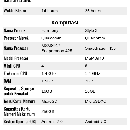
Baterai Features
Waktu Bicara
14 hours
25 hours
Komputasi
Nama Produk
Harmony
Stylo 3
Prosesor Merek
Qualcomm
Qualcomm
MSM8917
Nama Prosesor
Snapdragon 435
Snapdragon 425
Model Prosesor
MSM8940
# Inti CPU
4
8
Frekuensi CPU
1.4 GHz
1.4 GHz
RAM
1.5GB
2GB
Kapasitas Storage
16GB
16GB
untuk Pemakai
Jenis Kartu Memori
MicroSD
MicroSDXC
Kapasitas Kartu
256GB
Memori Maksimum
Sistem Operasi (OS)
Android 7.0
Android 7.0