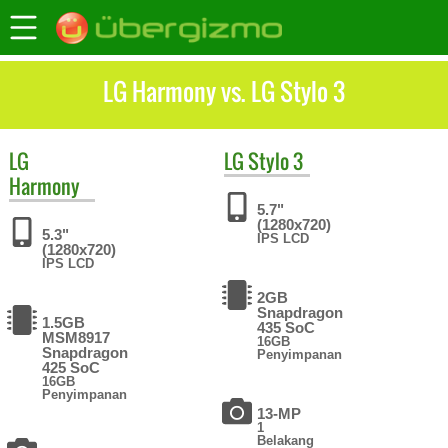
LG Harmony vs. LG Stylo 3
LG
LG
Stylo 3
Harmony
5.7"
(1280x720)
5.3"
IPS LCD
(1280x720)
IPS LCD
2GB
Snapdragon
1.5GB
435 SoC
MSM8917
16GB
Snapdragon
Penyimpanan
425 SoC
16GB
Penyimpanan
13-MP
1
Belakang