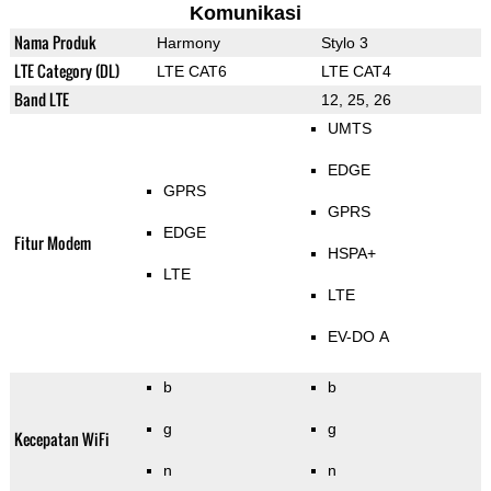
Komunikasi
Nama Produk
Harmony
Stylo 3
LTE Category (DL)
LTE CAT6
LTE CAT4
Band LTE
12, 25, 26
UMTS
EDGE
GPRS
GPRS
EDGE
Fitur Modem
HSPA+
LTE
LTE
EV-DO A
b
b
g
g
Kecepatan WiFi
n
n