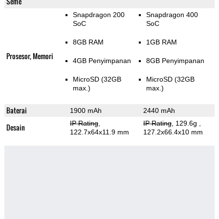
Selfie
Snapdragon 200
Snapdragon 400
SoC
SoC
8GB RAM
1GB RAM
Prosesor, Memori
4GB Penyimpanan
8GB Penyimpanan
MicroSD (32GB
MicroSD (32GB
max.)
max.)
Baterai
1900 mAh
2440 mAh
IP Rating
,
IP Rating
, 129.6g
,
Desain
122.7x64x11.9 mm
127.2x66.4x10 mm