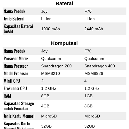
Baterai
Nama Produk
Joy
F70
Jenis Baterai
Li-Ion
Li-Ion
Kapasitas Baterai
1900 mAh
2440 mAh
(mAh)
Komputasi
Nama Produk
Joy
F70
Prosesor Merek
Qualcomm
Qualcomm
Nama Prosesor
Snapdragon 200
Snapdragon 400
Model Prosesor
MSM8210
MSM8926
# Inti CPU
2
4
Frekuensi CPU
1.2 GHz
1.2 GHz
RAM
8GB
1GB
Kapasitas Storage
4GB
8GB
untuk Pemakai
Jenis Kartu Memori
MicroSD
MicroSD
Kapasitas Kartu
32GB
32GB
Memori Maksimum