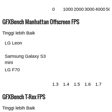
0
1000
2000
3000
4000
50
GFXBench Manhattan Offscreen FPS
Tinggi lebih Baik
LG Leon
Samsung Galaxy S3
mini
LG F70
1.3
1.4
1.5
1.6
1.7
GFXBench T-Rex FPS
Tinggi lebih Baik