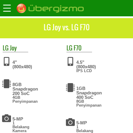
LG Joy vs. LG F70
LG
Joy
LG
F70
4"
4.5"
(800x480)
(800x480)
IPS LCD
8GB
1GB
Snapdragon
Snapdragon
200 SoC
400 SoC
4GB
Penyimpanan
8GB
Penyimpanan
5-MP
5-MP
1
Belakang
1
Kamera
Belakang