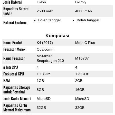
Jenis Baterai
Li-Ion
Li-Poly
Kapasitas Baterai
2500 mAh
4000 mAh
(mAh)
Boleh tanggal
Boleh tanggal
Baterai Features
Komputasi
Nama Produk
K4 (2017)
Moto C Plus
Prosesor Merek
Qualcomm
MSM8909
Nama Prosesor
MT6737
Snapdragon 210
# Inti CPU
4
4
Frekuensi CPU
1.1 GHz
1.3 GHz
RAM
1GB
2GB
Kapasitas Storage
8GB
16GB
untuk Pemakai
Jenis Kartu Memori
MicroSD
MicroSD
Kapasitas Kartu
32GB
32GB
Memori Maksimum