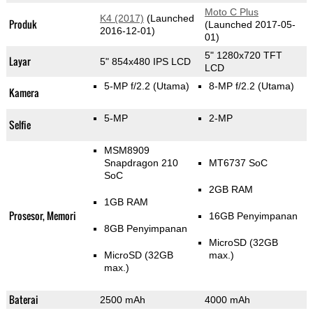
Moto C Plus
K4 (2017)
(Launched
Produk
(Launched 2017-05-
2016-12-01)
01)
5" 1280x720 TFT
Layar
5" 854x480 IPS LCD
LCD
5-MP f/2.2
(Utama)
8-MP f/2.2
(Utama)
Kamera
5-MP
2-MP
Selfie
MSM8909
Snapdragon 210
MT6737 SoC
SoC
2GB RAM
1GB RAM
Prosesor, Memori
16GB Penyimpanan
8GB Penyimpanan
MicroSD (32GB
MicroSD (32GB
max.)
max.)
Baterai
2500 mAh
4000 mAh