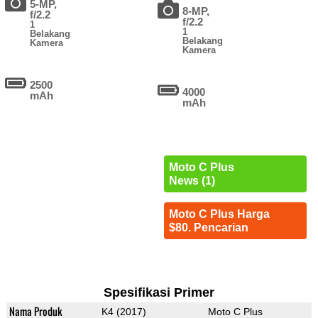
5-MP,
8-MP,
f/2.2
f/2.2
1
1
Belakang
Belakang
Kamera
Kamera
2500
4000
mAh
mAh
Moto C Plus
News (1)
Moto C Plus Harga
$80. Pencarian
Spesifikasi Primer
Nama Produk
K4 (2017)
Moto C Plus