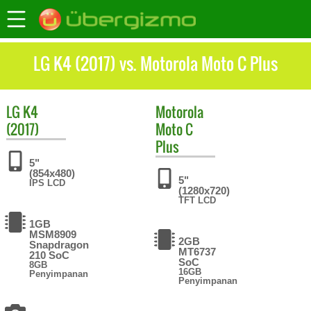
LG K4 (2017) vs. Motorola Moto C Plus
LG
K4
Motorola
(2017)
Moto C
Plus
5"
(854x480)
5"
IPS LCD
(1280x720)
TFT LCD
1GB
MSM8909
2GB
Snapdragon
MT6737
210 SoC
SoC
8GB
16GB
Penyimpanan
Penyimpanan